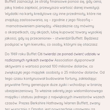
Buffett zaznaczył, że straty finansowe ponosi się, gdy cena,
jaką trzeba zapłacić, przewyższa wartość danej inwestycji.
Wydatki na karty kredytowe czy inne przedmioty, które nie
znajdują zastosowania, są – zgodnie z jego filozofią –
marnotrawieniem pieniędzy. «Niezależnie czy mówimy
o skarpetkach, czy akcjach, lubię kupować towary wysokiej
jakości, gdy są przecenione» – stwierdził Buffett. Będziesz
podążać w tym kierunku, co osoby, którymi się otaczasz.
Do 1969 roku Buffet
Citi twierdzi że ponad ćwierć udziału w
rozliczonych rynkach swapów
Association dysponował
aktywami o wartości ponad 100 milionów dolarów, co
zwiększyło jego majątek osobisty o 25 milionów dolarów. Od
tego czasu kontynuował budowanie fortuny, zakładając
prywatne firmy generujące duże zyski i wchodząc w branżę
ubezpieczeniową. To właśnie sekrety jego wielomilionowego
majątku i statusu jednego z największych inwestorów wszech
czasów. Prezes Berkshire Hathaway Warren Buffett, zwany
też wyrocznią z Omaha, jest powszechnie uznawany za