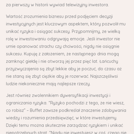
za pierwszy w historii wywiad telewizyjny inwestora.
Wartość zrozumienia biznesu przed podjęciem decyzji
inwestycyjnych jest kluczowym aspektem, który pozwolił mu
unikać ryzyka i osiągać sukcesy. Przypomnijmy, że wielką
rolę w inwestowaniu odgrywają emocje. Jeśli inwestor nie
umie opanować strachu czy chciwości, nigdy nie osiągnie
sukcesu. Kupuję z założeniem, że następnego dnia mogą
zamknąć giełdę i nie otworzą jej przez pięć lat. Łańcuchy
przyzwyczajenia są zbyt lekkie aby je poczuć, do czasu aż
nie staną się zbyt ciężkie aby je rozerwać. Najszczęśliwsi
ludzie niekoniecznie mają najlepsze rzeczy.
Jest również zwolennikiem dywersyfikacji inwestycji i
ograniczania ryzyka. “Ryzyko pochodzi z tego, że nie wiesz,
co robisz” – Buffet zawsze podkreślał znaczenie zdobywania
wiedzy i rozumienia przedsięwzięć, w które inwestujemy.
Dzięki temu można skutecznie zarządzać ryzykiem i unikać
niepotrzebnych strat. “Nigdy nie inwestujesz w coś, czego nie