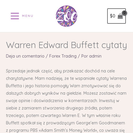
Ir
al
$
0
MENU
contenido
Warren Edward Buffett cytaty
Deja un comentario
/
Forex Trading
/ Por
admin
Sprzedaje jednak część, aby przekazać dochód na cele
charytatywne. Mam nadzieję, że te wspaniałe cytaty Warrena
Buffetta i jego historia pomogły Wam zmotywować się do
dalszych dobrych wyników na giełdzie. Możesz zostawić nam
swoje opinie i doświadczenia w komentarzach. Inwestuj w
siebie z zamiarem stworzenia drugiego źródła, potem
trzeciego, potem czwartego.Warren E. W tym właśnie roku
Buffett spotkał się z prowadzącym George’em Goodmanem
z programu PBS «Adam Smith’s Money World», co uważa się