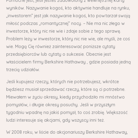
Pomocne jest, jeśli jesteś zadowolony z wewnętrznej karty
wyników. Nazywanie kogoś, kto aktywnie handluje na rynku,
„inwestorem” jest jak nazywanie kogoś, kto powtarzał swoją
miłość podczas „romantycznej” nocy. – Nie ma nic złego w
inwestorze, który nic nie wie i zdaje sobie z tego sprawę.
Problem leży w inwestorze, który nic nie wie, ale myśli, że coś
wie. Mogą Cię również zainteresować poniższe cytaty
przedsiębiorców lub cytaty o sukcesie. Obecnie jest
właścicielem firmy Berkshire Hathaway , gdzie posiada jedną
trzecią udziałów.
Jeśli kupujesz rzeczy, których nie potrzebujesz, wkrótce
będziesz musiał sprzedawać rzeczy, które są ci potrzebne.
Miewałem w życiu okresy, kiedy przychodziło mi mnóstwo
pomysłów, i długie okresy posuchy. Jeśli w przyszłym
tygodniu wpadnę na jakiś pomysł, to coś zrobię. Większość
ludzi interesuje się akcjami, gdy wszyscy inni też.
W 2008 roku, w liście do akcjonariuszy Berkshire Hathaway,