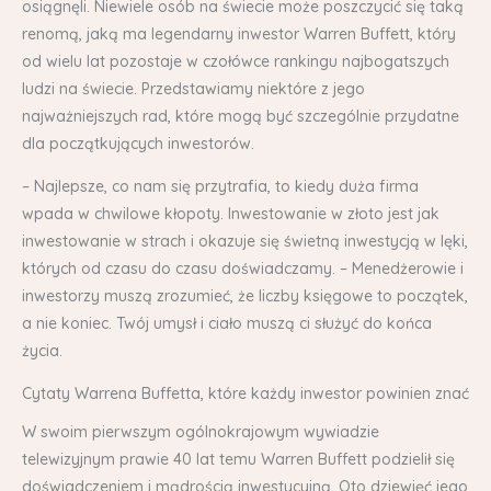
osiągnęli. Niewiele osób na świecie może poszczycić się taką
renomą, jaką ma legendarny inwestor Warren Buffett, który
od wielu lat pozostaje w czołówce rankingu najbogatszych
ludzi na świecie. Przedstawiamy niektóre z jego
najważniejszych rad, które mogą być szczególnie przydatne
dla początkujących inwestorów.
– Najlepsze, co nam się przytrafia, to kiedy duża firma
wpada w chwilowe kłopoty. Inwestowanie w złoto jest jak
inwestowanie w strach i okazuje się świetną inwestycją w lęki,
których od czasu do czasu doświadczamy. – Menedżerowie i
inwestorzy muszą zrozumieć, że liczby księgowe to początek,
a nie koniec. Twój umysł i ciało muszą ci służyć do końca
życia.
Cytaty Warrena Buffetta, które każdy inwestor powinien znać
W swoim pierwszym ogólnokrajowym wywiadzie
telewizyjnym prawie 40 lat temu Warren Buffett podzielił się
doświadczeniem i mądrością inwestycyjną. Oto dziewięć jego