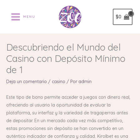
Ir
al
$
0
MENU
contenido
Descubriendo el Mundo del
Casino con Depósito Mínimo
de 1
Deja un comentario
/
casino
/ Por
admin
Este tipo de bono permite acceder a juegos con dinero real,
ofreciendo al usuario la oportunidad de evaluar la
plataforma, su interfaz y la variedad de tragaperras antes
de depositar. En un mercado cada vez más competitivo,
estas promociones sin depósito se han convertido en un
auténtico indicador de confianza y calidad. Kirolbet es una