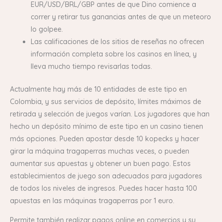
EUR/USD/BRL/GBP antes de que Dino comience a
correr y retirar tus ganancias antes de que un meteoro
lo golpee.
Las calificaciones de los sitios de reseñas no ofrecen
información completa sobre los casinos en línea, y
lleva mucho tiempo revisarlas todas.
Actualmente hay más de 10 entidades de este tipo en
Colombia, y sus servicios de depósito, límites máximos de
retirada y selección de juegos varían. Los jugadores que han
hecho un depósito mínimo de este tipo en un casino tienen
más opciones. Pueden apostar desde 10 kopecks y hacer
girar la máquina tragaperras muchas veces, o pueden
aumentar sus apuestas y obtener un buen pago. Estos
establecimientos de juego son adecuados para jugadores
de todos los niveles de ingresos. Puedes hacer hasta 100
apuestas en las máquinas tragaperras por 1 euro.
Permite también realizar pagos online en comercios y su