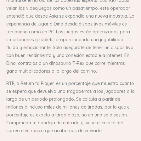
montarse en la ola de las apuestas esports. Cuando todos
veían los videojuegos como un pasatiempo, este operador
entendió que desde Asia se expandía una nueva industria. La
experiencia de jugar a Dino desde dispositivos móviles es
tan buena como en PC. Los juegos están optimizados para
smartphones y tablets, proporcionando una jugabilidad
fluida y emocionante. Sólo asegúrate de tener un dispositivo
con buen rendimiento y una conexión estable a Internet. En
Dino, controlas a un dinosaurio T-Rex que corre mientras
gana multiplicadores a lo largo del camino.
RTP, o Return to Player, es un porcentaje que muestra cuánto
se espera que devuelva una tragaperras a los jugadores a lo
largo de un periodo prolongado. Se calcula a partir de
millones o incluso miles de millones de tiradas, por lo que el
porcentaje es exacto a largo plazo, no en una sola sesión.
Comprueba tu bandeja de entrada y sigue el enlace del
correo electrónico que acabamos de enviarte.