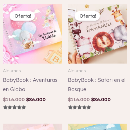
El
El
El
El
precio
precio
precio
precio
¡Oferta!
¡Oferta!
original
actual
original
actual
era:
es:
era:
es:
$116.000.
$86.000.
$116.000.
$86.000
Albumes
Albumes
BabyBook : Aventuras
BabyBook : Safari en el
en Globo
Bosque
$
116.000
$
86.000
$
116.000
$
86.000
Valorado con
Valorado con
5.00
5.00
de 5
de 5
El
El
El
El