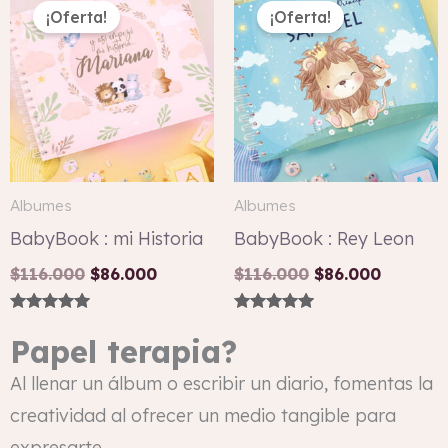
precio
precio
precio
precio
¡Oferta!
¡Oferta!
original
actual
original
actual
era:
es:
era:
es:
$116.000.
$86.000.
$116.000.
$86.000
Albumes
Albumes
BabyBook : mi Historia
BabyBook : Rey Leon
$
116.000
$
86.000
$
116.000
$
86.000
Valorado con
Valorado con
5.00
5.00
Papel terapia?
de 5
de 5
Al llenar un álbum o escribir un diario, fomentas la
creatividad al ofrecer un medio tangible para
expresarte.