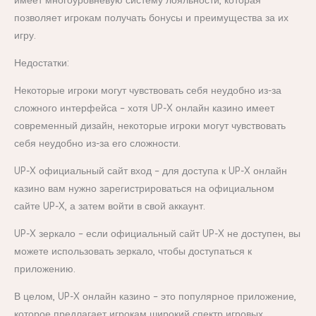
имеет многоуровневую систему лояльности, которая
позволяет игрокам получать бонусы и преимущества за их
игру.
Недостатки:
Некоторые игроки могут чувствовать себя неудобно из-за
сложного интерфейса – хотя UP-X онлайн казино имеет
современный дизайн, некоторые игроки могут чувствовать
себя неудобно из-за его сложности.
UP-X официальный сайт вход – для доступа к UP-X онлайн
казино вам нужно зарегистрироваться на официальном
сайте UP-X, а затем войти в свой аккаунт.
UP-X зеркало – если официальный сайт UP-X не доступен, вы
можете использовать зеркало, чтобы доступаться к
приложению.
В целом, UP-X онлайн казино – это популярное приложение,
которое предлагает игрокам широкий спектр игровых