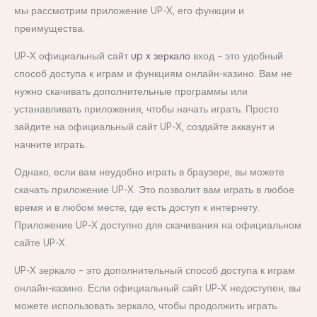
мы рассмотрим приложение UP-X, его функции и
преимущества.
UP-X официальный сайт
up x зеркало
вход – это удобный
способ доступа к играм и функциям онлайн-казино. Вам не
нужно скачивать дополнительные программы или
устанавливать приложения, чтобы начать играть. Просто
зайдите на официальный сайт UP-X, создайте аккаунт и
начните играть.
Однако, если вам неудобно играть в браузере, вы можете
скачать приложение UP-X. Это позволит вам играть в любое
время и в любом месте, где есть доступ к интернету.
Приложение UP-X доступно для скачивания на официальном
сайте UP-X.
UP-X зеркало – это дополнительный способ доступа к играм
онлайн-казино. Если официальный сайт UP-X недоступен, вы
можете использовать зеркало, чтобы продолжить играть.