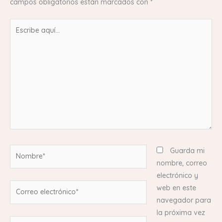
campos obligatorios están marcados con
*
Escribe
aquí...
Nombre*
Guarda mi
nombre, correo
electrónico y
Correo
web en este
electrónico*
navegador para
la próxima vez
Web