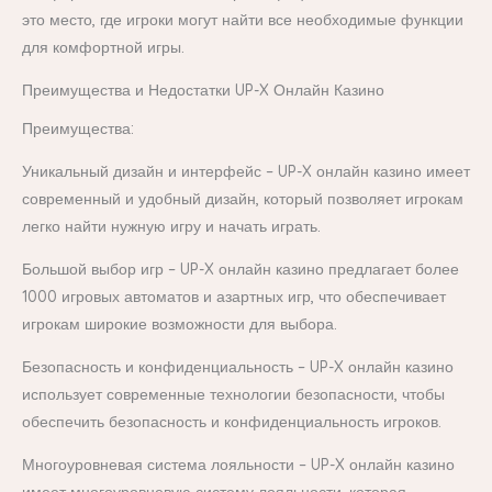
это место, где игроки могут найти все необходимые функции
для комфортной игры.
Преимущества и Недостатки UP-X Онлайн Казино
Преимущества:
Уникальный дизайн и интерфейс – UP-X онлайн казино имеет
современный и удобный дизайн, который позволяет игрокам
легко найти нужную игру и начать играть.
Большой выбор игр – UP-X онлайн казино предлагает более
1000 игровых автоматов и азартных игр, что обеспечивает
игрокам широкие возможности для выбора.
Безопасность и конфиденциальность – UP-X онлайн казино
использует современные технологии безопасности, чтобы
обеспечить безопасность и конфиденциальность игроков.
Многоуровневая система лояльности – UP-X онлайн казино