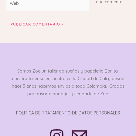
que comente.
Somos Zoe un taller de sueños y papeleria Bonita,
nuestro taller se encuentra en la Ciudad de Cali y desde
hace 5 años hacemos envios a toda Colombia. Gracias
por pasarte por aqui y ser parte de Zoe.
POLÍTICA DE TRATAMIENTO DE DATOS PERSONALES