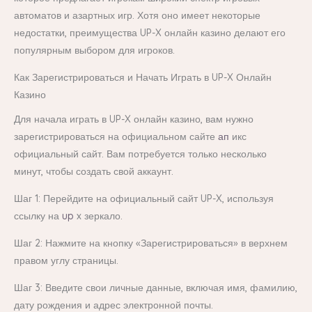
автоматов и азартных игр. Хотя оно имеет некоторые
недостатки, преимущества UP-X онлайн казино делают его
популярным выбором для игроков.
Как Зарегистрироваться и Начать Играть в UP-X Онлайн
Казино
Для начала играть в UP-X онлайн казино, вам нужно
зарегистрироваться на официальном сайте
ап
икс
официальный сайт. Вам потребуется только несколько
минут, чтобы создать свой аккаунт.
Шаг 1: Перейдите на официальный сайт UP-X, используя
ссылку на
up
x зеркало.
Шаг 2: Нажмите на кнопку «Зарегистрироваться» в верхнем
правом углу страницы.
Шаг 3: Введите свои личные данные, включая имя, фамилию,
дату рождения и адрес электронной почты.