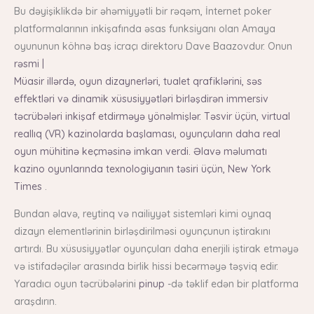
Bu dəyişiklikdə bir əhəmiyyətli bir rəqəm, İnternet poker
platformalarının inkişafında əsas funksiyanı olan Amaya
oyununun köhnə baş icraçı direktoru Dave Baazovdur. Onun
rəsmi |
Müasir illərdə, oyun dizaynerləri, tualet qrafiklərini, səs
effektləri və dinamik xüsusiyyətləri birləşdirən immersiv
təcrübələri inkişaf etdirməyə yönəlmişlər. Təsvir üçün, virtual
reallıq (VR) kazinolarda başlaması, oyunçuların daha real
oyun mühitinə keçməsinə imkan verdi. Əlavə məlumatı
kazino oyunlarında texnologiyanın təsiri üçün,
New York
Times
.
Bundan əlavə, reytinq və nailiyyət sistemləri kimi oynaq
dizayn elementlərinin birləşdirilməsi oyunçunun iştirakını
artırdı. Bu xüsusiyyətlər oyunçuları daha enerjili iştirak etməyə
və istifadəçilər arasında birlik hissi becərməyə təşviq edir.
Yaradıcı oyun təcrübələrini
pinup
-də təklif edən bir platforma
araşdırın.