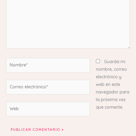
Nombre*
Guarda mi
nombre, correo
electrónico y
Correo
web en este
electrónico*
navegador para
la próxima vez
Web
que comente.