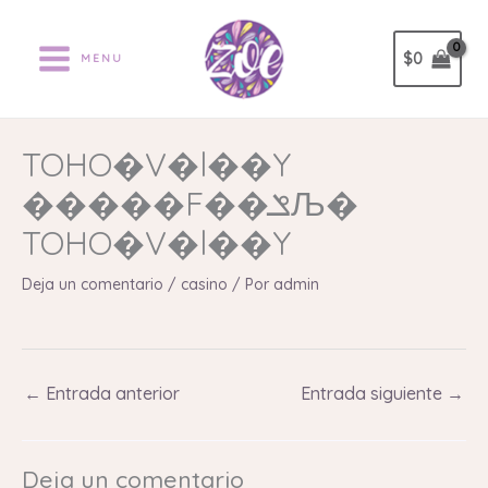
Ir
al
$
0
MENU
contenido
TOHO�V�l��Y
�����F��ݏЉ�
TOHO�V�l��Y
Deja un comentario
/
casino
/ Por
admin
←
Entrada anterior
Entrada siguiente
→
Deja un comentario