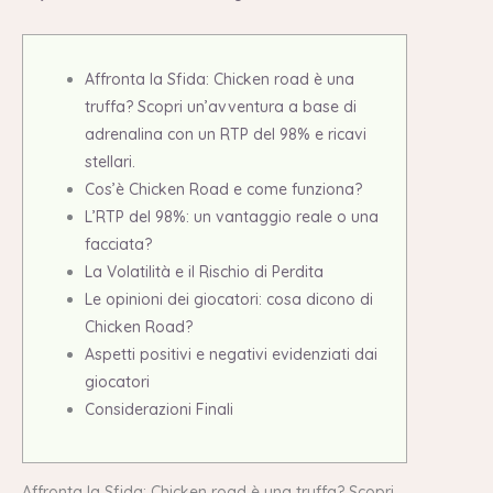
Affronta la Sfida: Chicken road è una
truffa? Scopri un’avventura a base di
adrenalina con un RTP del 98% e ricavi
stellari.
Cos’è Chicken Road e come funziona?
L’RTP del 98%: un vantaggio reale o una
facciata?
La Volatilità e il Rischio di Perdita
Le opinioni dei giocatori: cosa dicono di
Chicken Road?
Aspetti positivi e negativi evidenziati dai
giocatori
Considerazioni Finali
Affronta la Sfida: Chicken road è una truffa? Scopri