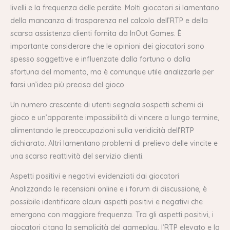
livelli e la frequenza delle perdite. Molti giocatori si lamentano
della mancanza di trasparenza nel calcolo dell’RTP e della
scarsa assistenza clienti fornita da InOut Games. È
importante considerare che le opinioni dei giocatori sono
spesso soggettive e influenzate dalla fortuna o dalla
sfortuna del momento, ma è comunque utile analizzarle per
farsi un’idea più precisa del gioco.
Un numero crescente di utenti segnala sospetti schemi di
gioco e un’apparente impossibilità di vincere a lungo termine,
alimentando le preoccupazioni sulla veridicità dell’RTP
dichiarato. Altri lamentano problemi di prelievo delle vincite e
una scarsa reattività del servizio clienti.
Aspetti positivi e negativi evidenziati dai giocatori
Analizzando le recensioni online e i forum di discussione, è
possibile identificare alcuni aspetti positivi e negativi che
emergono con maggiore frequenza. Tra gli aspetti positivi, i
giocatori citano la semplicità del gameplay, l’RTP elevato e la