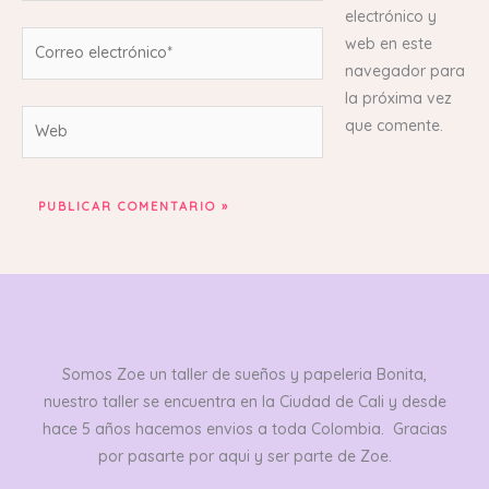
electrónico y
Correo
web en este
electrónico*
navegador para
la próxima vez
Web
que comente.
Somos Zoe un taller de sueños y papeleria Bonita,
nuestro taller se encuentra en la Ciudad de Cali y desde
hace 5 años hacemos envios a toda Colombia. Gracias
por pasarte por aqui y ser parte de Zoe.