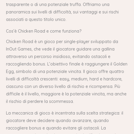
trasparente o di una potenziale truffa. Offriamo una
panoramica sui livelli di difficoltà, sui vantaggi e sui rischi
associati a questo titolo unico.
Cos’è Chicken Road e come funziona?
Chicken Road è un gioco per single-player sviluppato da
InOut Games, che vede il giocatore guidare una gallina
attraverso un percorso insidioso, evitando ostacoli e
raccogliendo bonus. L’obiettivo finale è raggiungere il Golden
Egg, simbolo di una potenziale vincita. Il gioco offre quattro
livelli di difficoltà crescenti: easy, medium, hard e hardcore,
ciascuno con un diverso livello di rischio e ricompensa. Più
difficile è il livello, maggiore è la potenziale vincita, ma anche
il rischio di perdere la scommessa.
La meccanica di gioco è incentrata sulla scelta strategica: il
giocatore deve decidere quando avanzare, quando
raccogliere bonus e quando evitare gli ostacoli. La