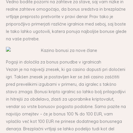
Vedno bodite pozorni na zahteve za stave, saj vam nizke in
realne zahteve omogočajo, da bonus sredstva in brezplačne
vrtljaje preprosto pretvorite v pravi denar. Prav tako je
priporočljivo primerjati različne igralnice med seboj, saj boste
le tako lahko ugotovili, katera ponuja najboljše bonuse glede
na vaše potrebe.
Pogoji in določila za bonus ponudbe v igralnicah
Vezan je na največji znesek, ki ga casino dopusti pri določeni
igri. Takšen znesek je postavljen ker se želi casino zaščititi
pred prevelikimi izgubami v primeru, da igralec s takšno
stavo zmaga. Bonusi kripto igralnic so lahko bolj prilagodljivi
in hitrejši za obdelavo, zlasti za uporabnike kriptovalut,
vendar so vrste bonusov pogosto podobne. Samo pazite na
najvišjo omejitev – če je bonus 100 % do 100 EUR, vam
vplačilo več kot 100 EUR ne prinese dodatnega bonusnega
denarja. Brezplačni vrtljaji se lahko podelijo tudi kot del