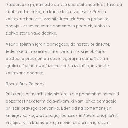
Razporedite jih, namesto da vse uporabite naenkrat, tako da
imate vedno nekaj, na kar se lahko zanesete. Preden
zahtevate bonus, si vzemite trenutek časa in preberite
pogoje – če spregledate pomemben podatek, lahko to
zlahka stane vaše dobitke.
Večina spletnih igralnic omogoča, da nastavite dnevne,
tedenske ali mesečne limite. Denarnico, ki je običajno
dostopna prek gumba desno zgoraj na domači strani
igralnice. ‘withdrawal,’ izberite način izplačila, in vnesite
zahtevane podatke.
Bonusi Brez Pologov
Pri iskanju primernih spletnih igralnic je pomembno nameniti
pozornost nekaterim dejavnikom, ki vam lahko pomagajo
pri izbiri pravega ponudnika. Eden od najpomembnejših
kriterijev so zagotovo pogoji bonusov in število brezplačnih
vrtljajev, ki jih kazino ponuja novim ali stalnim igralcem.