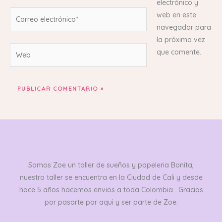
electrónico y
Correo
web en este
electrónico*
navegador para
la próxima vez
Web
que comente.
Somos Zoe un taller de sueños y papeleria Bonita,
nuestro taller se encuentra en la Ciudad de Cali y desde
hace 5 años hacemos envios a toda Colombia. Gracias
por pasarte por aqui y ser parte de Zoe.