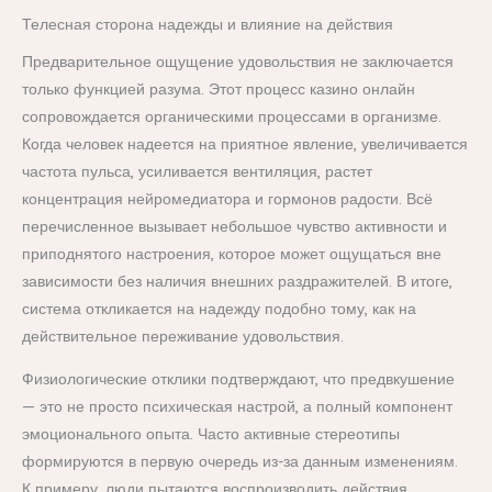
Телесная сторона надежды и влияние на действия
Предварительное ощущение удовольствия не заключается
только функцией разума. Этот процесс казино онлайн
сопровождается органическими процессами в организме.
Когда человек надеется на приятное явление, увеличивается
частота пульса, усиливается вентиляция, растет
концентрация нейромедиатора и гормонов радости. Всё
перечисленное вызывает небольшое чувство активности и
приподнятого настроения, которое может ощущаться вне
зависимости без наличия внешних раздражителей. В итоге,
система откликается на надежду подобно тому, как на
действительное переживание удовольствия.
Физиологические отклики подтверждают, что предвкушение
— это не просто психическая настрой, а полный компонент
эмоционального опыта. Часто активные стереотипы
формируются в первую очередь из-за данным изменениям.
К примеру, люди пытаются воспроизводить действия,