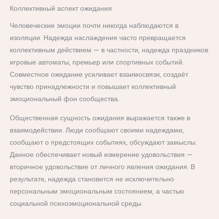
Коллективный аспект ожидания
Человеческие эмоции почти никогда наблюдаются в
изоляции. Надежда наслаждения часто превращается
коллективным действием — в частности, надежда праздников
игровые автоматы, премьер или спортивных событий.
Совместное ожидание усиливает взаимосвязи, создаёт
чувство принадлежности и повышает коллективный
эмоциональный фон сообщества.
Общественная сущность ожидания выражается также в
взаимодействии. Люди сообщают своими надеждами,
сообщают о предстоящих событиях, обсуждают замыслы.
Данное обеспечивает новый измерение удовольствия —
вторичное удовольствие от личного явления ожидания. В
результате, надежда становится не исключительно
персональным эмоциональным состоянием, а частью
социальной психоэмоциональной среды.