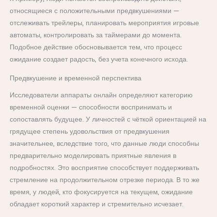
относящиеся с положительными предвкушениями —
отслеживать трейлеры, планировать мероприятия игровые
автоматы, контролировать за таймерами до момента.
Подобное действие обосновывается тем, что процесс
ожидание создает радость, без учета конечного исхода.
Предвкушение и временной перспектива
Исследователи аппараты онлайн определяют категорию
временной оценки — способности воспринимать и
сопоставлять будущее. У личностей с чёткой ориентацией на
грядущее степень удовольствия от предвкушения
значительнее, вследствие того, что данные люди способны
предварительно моделировать приятные явления в
подробностях. Это восприятие способствует поддерживать
стремление на продолжительном отрезке периода. В то же
время, у людей, кто фокусируется на текущем, ожидание
обладает короткий характер и стремительно исчезает.