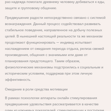
раз надежда помогало древнему человеку добиваться к еды,
защите и групповому общению.
Предвкушение радости непосредственно связано с системой
вознаграждения. Данный процесс содействовал развивать
стабильное поведение, направленное на добычу полезных
целей. В нынешней настоящей реальности та же механизм
продолжают функционировать — индивид испытвает
наслаждением от ожидания периода отдыха, релиза свежей
произведения, общения с значимыми или даже от
планирования предстоящего. Таким образом,
физиологические механизмы подстроились к социальным и
историческим условиям, поддержав при этом личную
эффективность.
Ожидание в роли средства мотивации
В рамках психологии аппараты онлайн стимулирования
предвкушение удовольствия рассматривается в качестве
один из ключевых показателей, стимулирующих к поступкам.