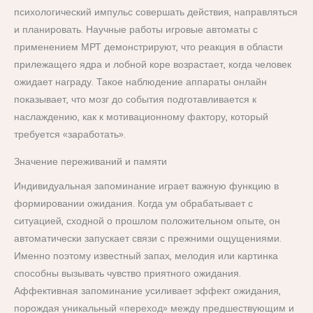
психологический импульс совершать действия, направляться
и планировать. Научные работы игровые автоматы с
применением МРТ демонстрируют, что реакция в области
прилежащего ядра и лобной коре возрастает, когда человек
ожидает награду. Такое наблюдение аппараты онлайн
показывает, что мозг до события подготавливается к
наслаждению, как к мотивационному фактору, который
требуется «заработать».
Значение переживаний и памяти
Индивидуальная запоминание играет важную функцию в
формировании ожидания. Когда ум обрабатывает с
ситуацией, сходной о прошлом положительном опыте, он
автоматически запускает связи с прежними ощущениями.
Именно поэтому известный запах, мелодия или картинка
способны вызывать чувство приятного ожидания.
Аффективная запоминание усиливает эффект ожидания,
порождая уникальный «переход» между предшествующим и