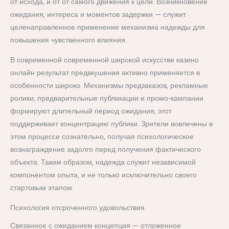
от исхода, и от от самого движения к цели. Возникновение
ожидания, интереса и моментов задержки — служит
целенаправленное применение механизма надежды для
повышения чувственного влияния.
В современной современной широкой искусстве казино
онлайн результат предвкушения активно применяется в
особенности широко. Механизмы предзаказов, рекламные
ролики, предварительные публикации и промо-кампании
формируют длительный период ожидания, этот
поддерживает концентрацию публики. Зрители вовлечены в
этом процессе сознательно, получая психологическое
вознаграждение задолго перед получения фактического
объекта. Таким образом, надежда служит независимой
компонентом опыта, и не только исключительно своего
стартовым этапом.
Психология отсроченного удовольствия
Связанное с ожиданием концепция — отложенное