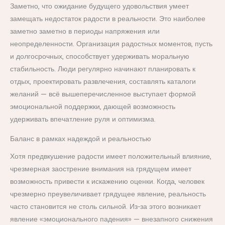
Заметно, что ожидание будущего удовольствия умеет
замещать недостаток радости в реальности. Это наиболее
заметно заметно в периоды напряжения или
неопределенности. Организация радостных моментов, пусть
и долгосрочных, способствует удерживать моральную
стабильность. Люди регулярно начинают планировать к
отдых, проектировать развлечения, составлять каталоги
желаний — всё вышеперечисленное выступает формой
эмоциональной поддержки, дающей возможность
удерживать впечатление руля и оптимизма.
Баланс в рамках надеждой и реальностью
Хотя предвкушение радости имеет положительный влияние,
чрезмерная заострение внимания на грядущем имеет
возможность привести к искажению оценки. Когда, человек
чрезмерно преувеличивает грядущее явление, реальность
часто становится не столь сильной. Из-за этого возникает
явление «эмоционального падения» — внезапного снижения