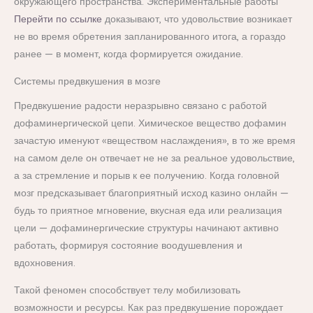
окружающего пространства. Экспериментальные работы
Перейти по ссылке
доказывают, что удовольствие возникает
не во время обретения запланированного итога, а гораздо
ранее — в момент, когда формируется ожидание.
Системы предвкушения в мозге
Предвкушение радости неразрывно связано с работой
дофаминергической цепи. Химическое вещество дофамин
зачастую именуют «веществом наслаждения», в то же время
на самом деле он отвечает не не за реальное удовольствие,
а за стремление и порыв к ее получению. Когда головной
мозг предсказывает благоприятный исход казино онлайн —
будь то приятное мгновение, вкусная еда или реализация
цели — дофаминергические структуры начинают активно
работать, формируя состояние воодушевления и
вдохновения.
Такой феномен способствует телу мобилизовать
возможности и ресурсы. Как раз предвкушение порождает