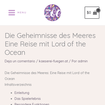
Ir
al
$
0
MENU
contenido
Die Geheimnisse des Meeres
Eine Reise mit Lord of the
Ocean
Deja un comentario
/
kaeserei-fuegen.at
/ Por
admin
Die Geheimnisse des Meeres: Eine Reise mit Lord of the
Ocean
Inhaltsverzeichnis
Einleitung
Das Spielerlebnis
Besondere Funktionen