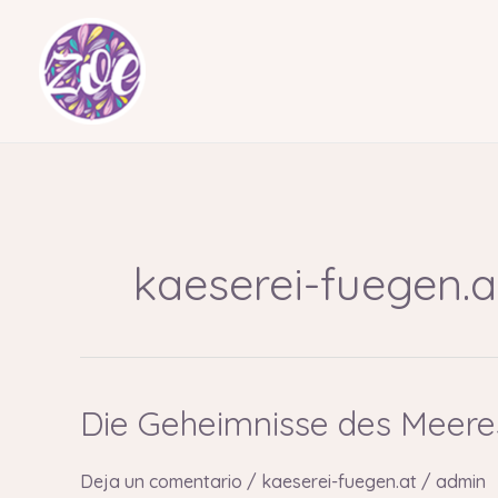
Ir
al
contenido
kaeserei-fuegen.a
Die Geheimnisse des Meeres
Die
Geheimnisse
des
Deja un comentario
/
kaeserei-fuegen.at
/
admin