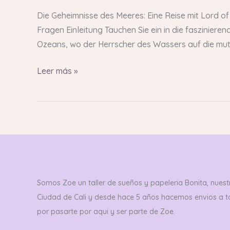
Meeres
Die Geheimnisse des Meeres: Eine Reise mit Lord o
Eine
Fragen Einleitung Tauchen Sie ein in die fasziniere
Reise
Ozeans, wo der Herrscher des Wassers auf die mut
mit
Lord
Leer más »
of
the
Ocean
Somos Zoe un taller de sueños y papeleria Bonita, nuestr
Ciudad de Cali y desde hace 5 años hacemos envios a 
por pasarte por aqui y ser parte de Zoe.