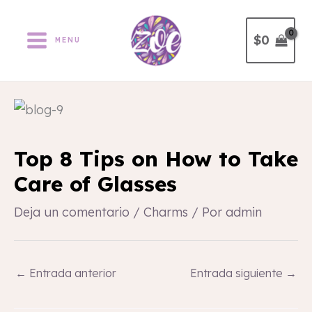
Ir
al
$
0
MENU
contenido
Top 8 Tips on How to Take
Care of Glasses
Deja un comentario
/
Charms
/ Por
admin
←
Entrada anterior
Entrada siguiente
→