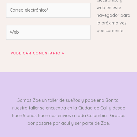
Correo
web en este
electrónico*
navegador para
la próxima vez
Web
que comente.
Somos Zoe un taller de sueños y papeleria Bonita,
nuestro taller se encuentra en la Ciudad de Cali y desde
hace 5 años hacemos envios a toda Colombia. Gracias
por pasarte por aqui y ser parte de Zoe.