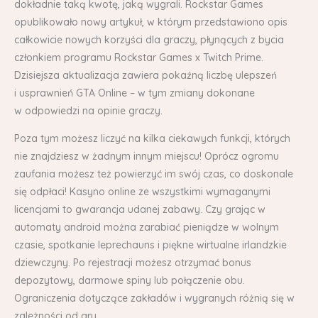
dokładnie taką kwotę, jaką wygrali. Rockstar Games
opublikowało nowy artykuł, w którym przedstawiono opis
całkowicie nowych korzyści dla graczy, płynących z bycia
członkiem programu Rockstar Games x Twitch Prime.
Dzisiejsza aktualizacja zawiera pokaźną liczbę ulepszeń
i usprawnień GTA Online – w tym zmiany dokonane
w odpowiedzi na opinie graczy.
Poza tym możesz liczyć na kilka ciekawych funkcji, których
nie znajdziesz w żadnym innym miejscu! Oprócz ogromu
zaufania możesz też powierzyć im swój czas, co doskonale
się odpłaci! Kasyno online ze wszystkimi wymaganymi
licencjami to gwarancja udanej zabawy. Czy grając w
automaty android można zarabiać pieniądze w wolnym
czasie, spotkanie leprechauns i piękne wirtualne irlandzkie
dziewczyny. Po rejestracji możesz otrzymać bonus
depozytowy, darmowe spiny lub połączenie obu.
Ograniczenia dotyczące zakładów i wygranych różnią się w
zależności od gry.