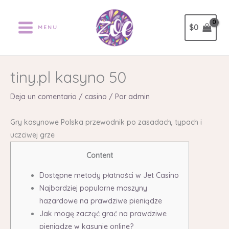
Ir
al
$
0
MENU
contenido
tiny.pl kasyno 50
Deja un comentario
/
casino
/ Por
admin
Gry kasynowe Polska przewodnik po zasadach, typach i
uczciwej grze
Content
Dostępne metody płatności w Jet Casino
Najbardziej popularne maszyny
hazardowe na prawdziwe pieniądze
Jak mogę zacząć grać na prawdziwe
pieniądze w kasynie online?