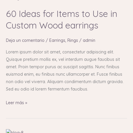
Ideas
60 Ideas for Items to Use in
for
Items
Custom Wood earrings
to
Use
Deja un comentario
/
Earrings
,
Rings
/
admin
in
Custom
Lorem ipsum dolor sit amet, consectetur adipiscing elit.
Wood
Quisque pretium mollis ex, vel interdum augue faucibus sit
earrings
amet. Proin tempor purus ac suscipit sagittis. Nunc finibus
euismod enim, eu finibus nunc ullamcorper et. Fusce finibus
non odio vel viverra. Aliquam condimentum dictum gravida.
Sed eu odio id lorem fermentum faucibus.
Leer más »
60