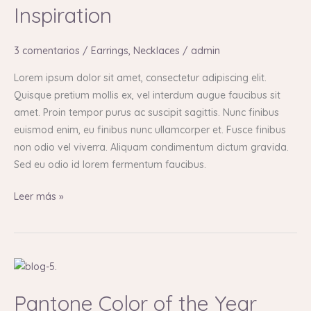
Inspiration
Living
Coral
Wedding
3 comentarios
/
Earrings
,
Necklaces
/
admin
Inspiration
Lorem ipsum dolor sit amet, consectetur adipiscing elit.
Quisque pretium mollis ex, vel interdum augue faucibus sit
amet. Proin tempor purus ac suscipit sagittis. Nunc finibus
euismod enim, eu finibus nunc ullamcorper et. Fusce finibus
non odio vel viverra. Aliquam condimentum dictum gravida.
Sed eu odio id lorem fermentum faucibus.
Leer más »
Pantone
Color
Pantone Color of the Year
of