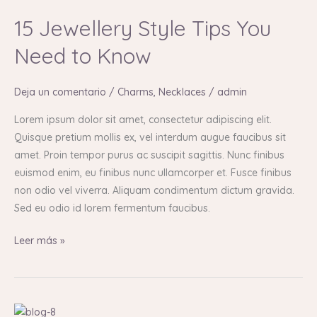
Jewellery
15 Jewellery Style Tips You
Style
Tips
Need to Know
You
Need
Deja un comentario
/
Charms
,
Necklaces
/
admin
to
Know
Lorem ipsum dolor sit amet, consectetur adipiscing elit.
Quisque pretium mollis ex, vel interdum augue faucibus sit
amet. Proin tempor purus ac suscipit sagittis. Nunc finibus
euismod enim, eu finibus nunc ullamcorper et. Fusce finibus
non odio vel viverra. Aliquam condimentum dictum gravida.
Sed eu odio id lorem fermentum faucibus.
Leer más »
60