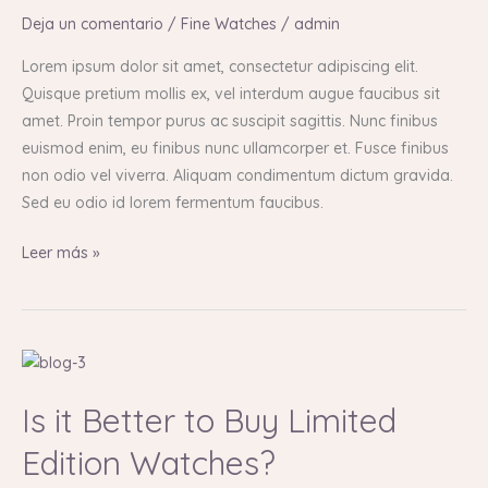
Limited
Deja un comentario
/
Fine Watches
/
admin
Edition
Watches?
Lorem ipsum dolor sit amet, consectetur adipiscing elit.
Quisque pretium mollis ex, vel interdum augue faucibus sit
amet. Proin tempor purus ac suscipit sagittis. Nunc finibus
euismod enim, eu finibus nunc ullamcorper et. Fusce finibus
non odio vel viverra. Aliquam condimentum dictum gravida.
Sed eu odio id lorem fermentum faucibus.
Leer más »
Is
it
Is it Better to Buy Limited
Better
to
Edition Watches?
Buy