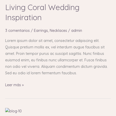
the
Living Coral Wedding
Year
Inspiration
Living
Coral
Wedding
3 comentarios
/
Earrings
,
Necklaces
/
admin
Inspiration
Lorem ipsum dolor sit amet, consectetur adipiscing elit.
Quisque pretium mollis ex, vel interdum augue faucibus sit
amet. Proin tempor purus ac suscipit sagittis. Nunc finibus
euismod enim, eu finibus nunc ullamcorper et. Fusce finibus
non odio vel viverra. Aliquam condimentum dictum gravida.
Sed eu odio id lorem fermentum faucibus.
Leer más »
15