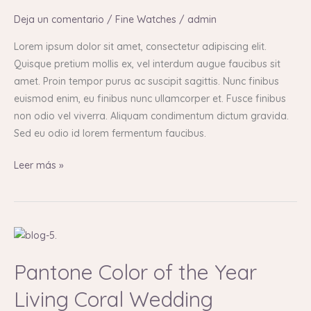
Limited
Deja un comentario
/
Fine Watches
/
admin
Edition
Watches?
Lorem ipsum dolor sit amet, consectetur adipiscing elit.
Quisque pretium mollis ex, vel interdum augue faucibus sit
amet. Proin tempor purus ac suscipit sagittis. Nunc finibus
euismod enim, eu finibus nunc ullamcorper et. Fusce finibus
non odio vel viverra. Aliquam condimentum dictum gravida.
Sed eu odio id lorem fermentum faucibus.
Leer más »
Pantone
Color
Pantone Color of the Year
of
the
Living Coral Wedding
Year