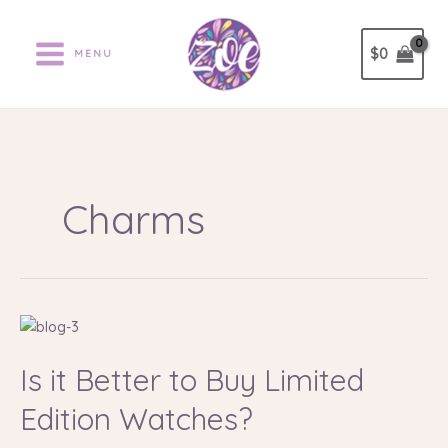
Ir
al
$
0
MENU
contenido
Charms
Is
it
Is it Better to Buy Limited
Better
to
Edition Watches?
Buy