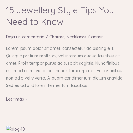
Jewellery
15 Jewellery Style Tips You
Style
Tips
Need to Know
You
Need
Deja un comentario
/
Charms
,
Necklaces
/
admin
to
Know
Lorem ipsum dolor sit amet, consectetur adipiscing elit.
Quisque pretium mollis ex, vel interdum augue faucibus sit
amet. Proin tempor purus ac suscipit sagittis. Nunc finibus
euismod enim, eu finibus nunc ullamcorper et. Fusce finibus
non odio vel viverra. Aliquam condimentum dictum gravida.
Sed eu odio id lorem fermentum faucibus.
Leer más »
15