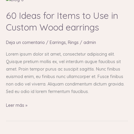
Ideas
60 Ideas for Items to Use in
for
Items
Custom Wood earrings
to
Use
Deja un comentario
/
Earrings
,
Rings
/
admin
in
Custom
Lorem ipsum dolor sit amet, consectetur adipiscing elit.
Wood
Quisque pretium mollis ex, vel interdum augue faucibus sit
earrings
amet. Proin tempor purus ac suscipit sagittis. Nunc finibus
euismod enim, eu finibus nunc ullamcorper et. Fusce finibus
non odio vel viverra. Aliquam condimentum dictum gravida.
Sed eu odio id lorem fermentum faucibus.
Leer más »