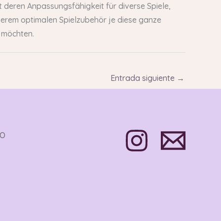
 deren Anpassungsfähigkeit für diverse Spiele,
nserem optimalen Spielzubehör je diese ganze
n möchten.
Entrada siguiente
→
TO