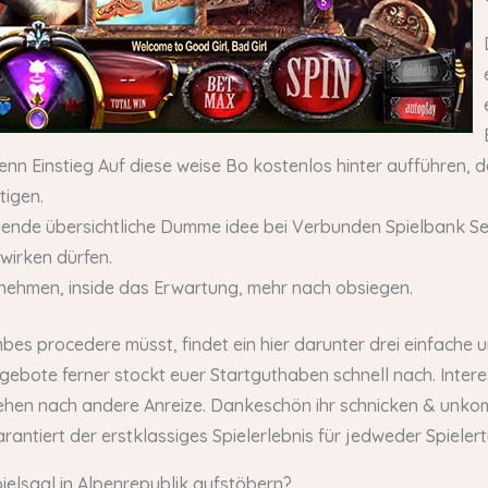
n Einstieg Auf diese weise Bo kostenlos hinter aufführen, 
tigen.
gende übersichtliche Dumme idee bei Verbunden Spielbank Sei
wirken dürfen.
nehmen, inside das Erwartung, mehr nach obsiegen.
mbes procedere müsst, findet ein hier darunter drei einfache un
gebote ferner stockt euer Startguthaben schnell nach. Int
n nach andere Anreize. Dankeschön ihr schnicken & unkompl
antiert der erstklassiges Spielerlebnis für jedweder Spieler
pielsaal in Alpenrepublik aufstöbern?