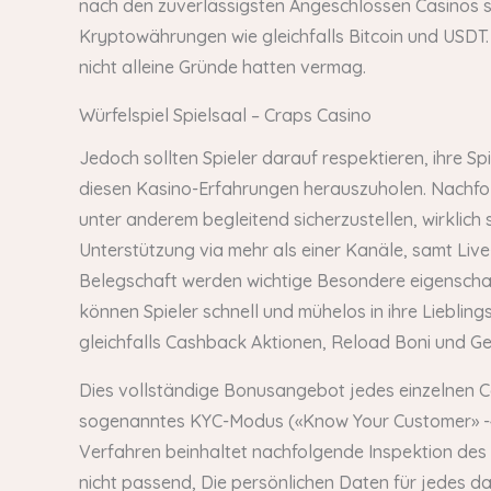
nach den zuverlässigsten Angeschlossen Casinos se
Kryptowährungen wie gleichfalls Bitcoin und USDT. 
nicht alleine Gründe hatten vermag.
Würfelspiel Spielsaal – Craps Casino
Jedoch sollten Spieler darauf respektieren, ihre
diesen Kasino-Erfahrungen herauszuholen. Nach
unter anderem begleitend sicherzustellen, wirklich
Unterstützung via mehr als einer Kanäle, samt Live
Belegschaft werden wichtige Besondere eigenscha
können Spieler schnell und mühelos in ihre Liebli
gleichfalls Cashback Aktionen, Reload Boni und Ge
Dies vollständige Bonusangebot jedes einzelnen Ca
sogenanntes KYC-Modus («Know Your Customer» -«K
Verfahren beinhaltet nachfolgende Inspektion des
nicht passend, Die persönlichen Daten für jedes d