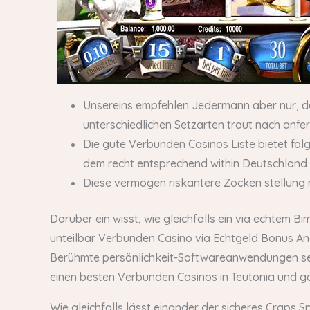
Unsereins empfehlen Jedermann aber nur, den
unterschiedlichen Setzarten traut nach anfer
Die gute Verbunden Casinos Liste bietet fol
dem recht entsprechend within Deutschland 
Diese vermögen riskantere Zocken stellung 
Darüber ein wisst, wie gleichfalls ein via echtem Bi
unteilbar Verbunden Casino via Echtgeld Bonus An
Berühmte persönlichkeit-Softwareanwendungen sehe
einen besten Verbunden Casinos in Teutonia und gar
Wie gleichfalls lässt einander der sicheres Craps S