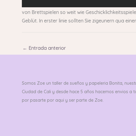
von Brettspielen so weit wie Geschicklichkeitsspi
Geblüt. In erster linie sollten Sie zigeunern qua ei
←
Entrada anterior
Somos Zoe un taller de sueños y papeleria Bonita, nuestr
Ciudad de Cali y desde hace 5 años hacemos envios a 
por pasarte por aqui y ser parte de Zoe.