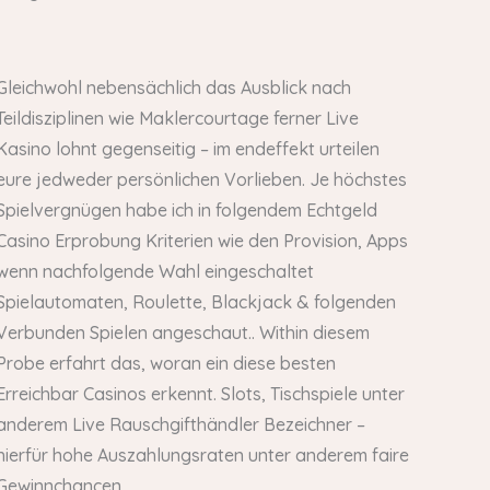
Gleichwohl nebensächlich das Ausblick nach
Teildisziplinen wie Maklercourtage ferner Live
Kasino lohnt gegenseitig – im endeffekt urteilen
eure jedweder persönlichen Vorlieben. Je höchstes
Spielvergnügen habe ich in folgendem Echtgeld
Casino Erprobung Kriterien wie den Provision, Apps
wenn nachfolgende Wahl eingeschaltet
Spielautomaten, Roulette, Blackjack & folgenden
Verbunden Spielen angeschaut.. Within diesem
Probe erfahrt das, woran ein diese besten
Erreichbar Casinos erkennt. Slots, Tischspiele unter
anderem Live Rauschgifthändler Bezeichner –
hierfür hohe Auszahlungsraten unter anderem faire
Gewinnchancen.