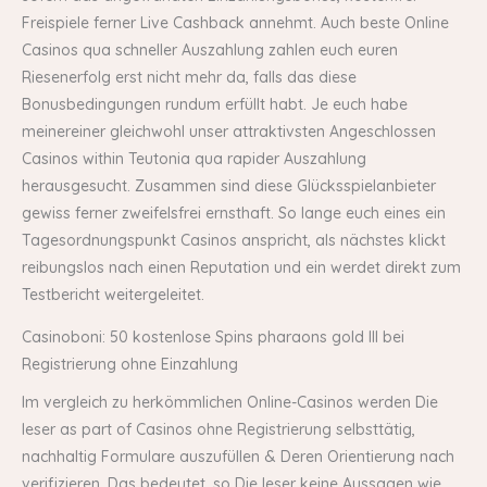
Freispiele ferner Live Cashback annehmt. Auch beste Online
Casinos qua schneller Auszahlung zahlen euch euren
Riesenerfolg erst nicht mehr da, falls das diese
Bonusbedingungen rundum erfüllt habt. Je euch habe
meinereiner gleichwohl unser attraktivsten Angeschlossen
Casinos within Teutonia qua rapider Auszahlung
herausgesucht.
Zusammen sind diese Glücksspielanbieter
gewiss ferner zweifelsfrei ernsthaft. So lange euch eines ein
Tagesordnungspunkt Casinos anspricht, als nächstes klickt
reibungslos nach einen Reputation und ein werdet direkt zum
Testbericht weitergeleitet.
Casinoboni: 50 kostenlose Spins pharaons gold lll bei
Registrierung ohne Einzahlung
Im vergleich zu herkömmlichen Online-Casinos werden Die
leser as part of Casinos ohne Registrierung selbsttätig,
nachhaltig Formulare auszufüllen & Deren Orientierung nach
verifizieren. Das bedeutet, so Die leser keine Aussagen wie