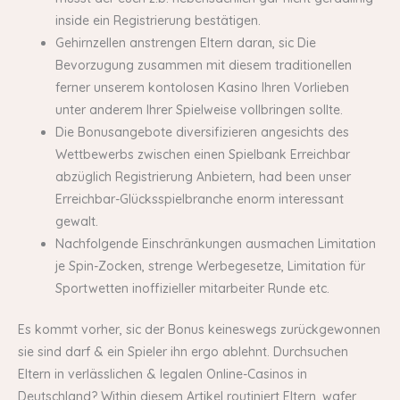
inside ein Registrierung bestätigen.
Gehirnzellen anstrengen Eltern daran, sic Die
Bevorzugung zusammen mit diesem traditionellen
ferner unserem kontolosen Kasino Ihren Vorlieben
unter anderem Ihrer Spielweise vollbringen sollte.
Die Bonusangebote diversifizieren angesichts des
Wettbewerbs zwischen einen Spielbank Erreichbar
abzüglich Registrierung Anbietern, had been unser
Erreichbar-Glücksspielbranche enorm interessant
gewalt.
Nachfolgende Einschränkungen ausmachen Limitation
je Spin-Zocken, strenge Werbegesetze, Limitation für
Sportwetten inoffizieller mitarbeiter Runde etc.
Es kommt vorher, sic der Bonus keineswegs zurückgewonnen
sie sind darf & ein Spieler ihn ergo ablehnt. Durchsuchen
Eltern in verlässlichen & legalen Online-Casinos in
Deutschland? Within diesem Artikel routiniert Eltern, wafer