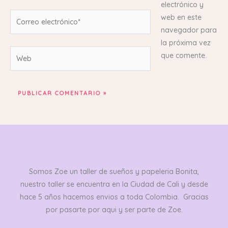
electrónico y
Correo
web en este
electrónico*
navegador para
la próxima vez
Web
que comente.
Somos Zoe un taller de sueños y papeleria Bonita,
nuestro taller se encuentra en la Ciudad de Cali y desde
hace 5 años hacemos envios a toda Colombia. Gracias
por pasarte por aqui y ser parte de Zoe.