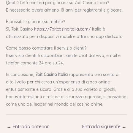
Qual è l’età minima per giocare su 7bit Casino Italia?
È necessario avere almeno 18 anni per registrarsi e giocare.
È possibile giocare su mobile?
Sì, 7bit Casino
https://7bitcasinoitalia.com/
Italia è
ottimizzato per i dispositivi mobili e offre una app dedicata.
Come posso contattare il servizio clienti?
Il servizio clienti è disponibile tramite chat dal vivo, email e
telefonicamente 24 ore su 24.
In conclusione,
7bit Casino Italia
rappresenta una scelta di
alto livello per chi cerca un’esperienza di gioco online
entusiasmante e sicura. Grazie alla sua varietà di giochi,
bonus interessanti e misure di sicurezza rigorose, si posiziona
come una dei leader nel mondo dei casinò online.
←
Entrada anterior
Entrada siguiente
→