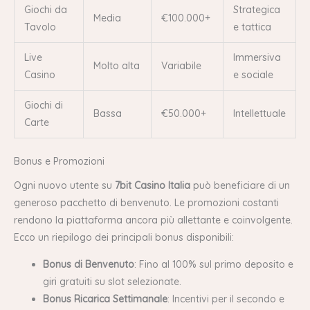
Giochi da
Strategica
Media
€100.000+
Tavolo
e tattica
Live
Immersiva
Molto alta
Variabile
Casino
e sociale
Giochi di
Bassa
€50.000+
Intellettuale
Carte
Bonus e Promozioni
Ogni nuovo utente su
7bit Casino Italia
può beneficiare di un
generoso pacchetto di benvenuto. Le promozioni costanti
rendono la piattaforma ancora più allettante e coinvolgente.
Ecco un riepilogo dei principali bonus disponibili:
Bonus di Benvenuto
: Fino al 100% sul primo deposito e
giri gratuiti su slot selezionate.
Bonus Ricarica Settimanale
: Incentivi per il secondo e