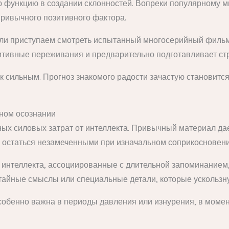
 функцию в создании склонностей. Вопреки популярному м
привычного позитивного фактора.
или приступаем смотреть испытанный многосерийный филь
итивные переживания и предварительно подготавливает ст
так сильным. Прогноз знакомого радости зачастую становит
рном осознании
ых силовых затрат от интеллекта. Привычный материал дае
и остаться незамеченными при изначальном соприкосновени
интеллекта, ассоциированные с длительной запоминанием,
айные смыслы или специальные детали, которые ускользнул
бенно важна в периоды давления или изнурения, в момент 