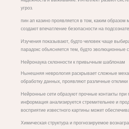
угроз.
пин ап казино проявляется в том, каким образо
создают впечатление безопасности на подсознате
Изучения показывают, будто человек чаще выбира
парадокс объясняется тем, будто эволюционные 
Нейронаука склонности к привычным шаблонам
Нынешняя неврология раскрывает сложные механи
обработку данных, проявляют различные отклики 
Нейронные сети образуют прочные контакты при
информация анализируется стремительнее и прод
восприятие известного картины может обеспечива
Химическая структура и прогнозируемое вознагр