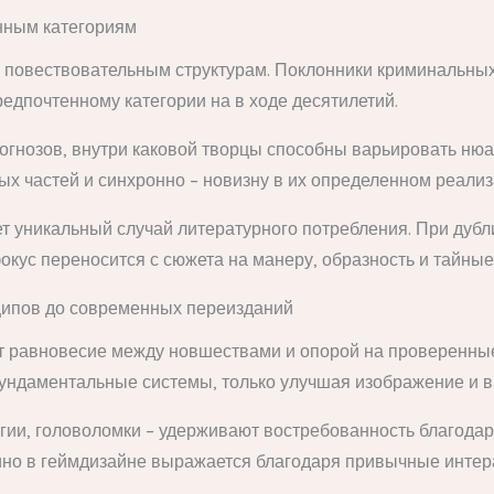
нным категориям
 повествовательным структурам. Поклонники криминальных
едпочтенному категории на в ходе десятилетий.
огнозов, внутри каковой творцы способны варьировать н
ных частей и синхронно – новизну в их определенном реализ
т уникальный случай литературного потребления. При дуб
кус переносится с сюжета на манеру, образность и тайные
ципов до современных переизданий
ет равновесие между новшествами и опорой на проверенн
фундаментальные системы, только улучшая изображение и 
гии, головоломки – удерживают востребованность благода
зино в геймдизайне выражается благодаря привычные интер