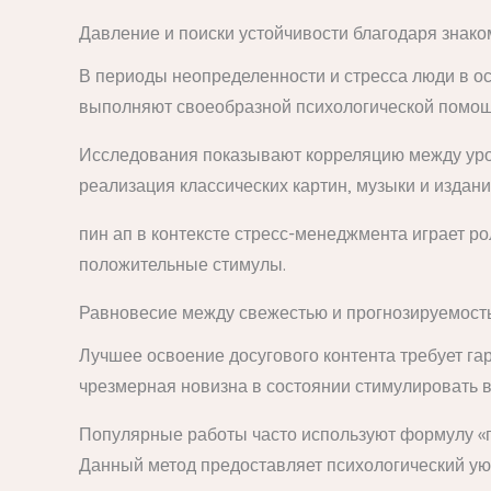
Давление и поиски устойчивости благодаря знак
В периоды неопределенности и стресса люди в о
выполняют своеобразной психологической помощ
Исследования показывают корреляцию между уров
реализация классических картин, музыки и издани
пин ап в контексте стресс-менеджмента играет р
положительные стимулы.
Равновесие между свежестью и прогнозируемост
Лучшее освоение досугового контента требует га
чрезмерная новизна в состоянии стимулировать 
Популярные работы часто используют формулу «п
Данный метод предоставляет психологический ую