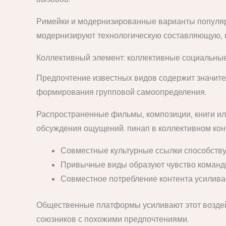
Римейки и модернизированные варианты популяр
модернизируют технологическую составляющую, 
Коллективный элемент: коллективные социальные
Предпочтение известных видов содержит значит
формирования групповой самоопределения.
Распространенные фильмы, композиции, книги ил
обсуждения ощущений. пинап в коллективном конт
Совместные культурные ссылки способств
Привычные виды образуют чувство команд
Совместное потребление контента усилива
Общественные платформы усиливают этот воздей
союзников с похожими предпочтениями.