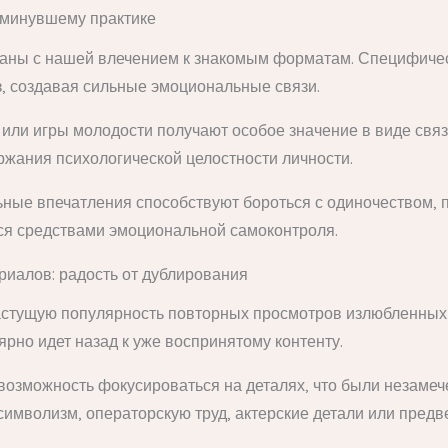
 минувшему практике
ны с нашей влечением к знакомым форматам. Специфическ
, создавая сильные эмоциональные связи.
или игры молодости получают особое значение в виде свя
ержания психологической целостности личности.
ные впечатления способствуют бороться с одиночеством, 
ся средствами эмоциональной самоконтроля.
иалов: радость от дублирования
астущую популярность повторных просмотров излюбленны
ярно идет назад к уже воспринятому контенту.
возможность фокусироваться на деталях, что были незаме
имволизм, операторскую труд, актерские детали или предв