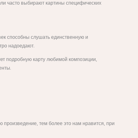
ели часто выбирают картины специфических
век способны слушать единственную и
тро надоедают.
ет подробную карту любимой композиции,
енты.
 произведение, тем более это нам нравится, при