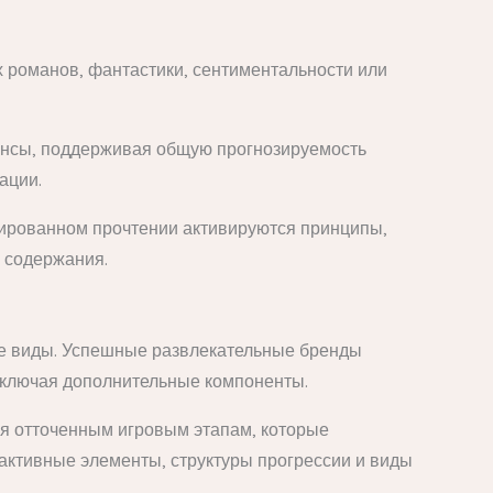
 романов, фантастики, сентиментальности или
юансы, поддерживая общую прогнозируемость
ации.
лированном прочтении активируются принципы,
 содержания.
ые виды. Успешные развлекательные бренды
включая дополнительные компоненты.
ря отточенным игровым этапам, которые
активные элементы, структуры прогрессии и виды