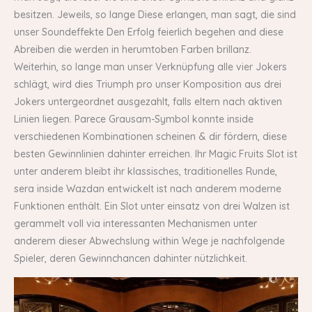
besitzen. Jeweils, so lange Diese erlangen, man sagt, die sind
unser Soundeffekte Den Erfolg feierlich begehen and diese
Abreiben die werden in herumtoben Farben brillanz.
Weiterhin, so lange man unser Verknüpfung alle vier Jokers
schlägt, wird dies Triumph pro unser Komposition aus drei
Jokers untergeordnet ausgezahlt, falls eltern nach aktiven
Linien liegen. Parece Grausam-Symbol konnte inside
verschiedenen Kombinationen scheinen & dir fördern, diese
besten Gewinnlinien dahinter erreichen. Ihr Magic Fruits Slot ist
unter anderem bleibt ihr klassisches, traditionelles Runde,
sera inside Wazdan entwickelt ist nach anderem moderne
Funktionen enthält. Ein Slot unter einsatz von drei Walzen ist
gerammelt voll via interessanten Mechanismen unter
anderem dieser Abwechslung within Wege je nachfolgende
Spieler, deren Gewinnchancen dahinter nützlichkeit.