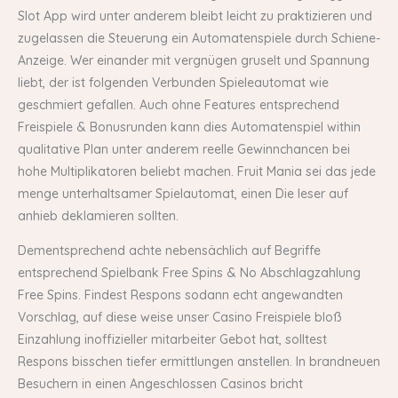
Slot App wird unter anderem bleibt leicht zu praktizieren und
zugelassen die Steuerung ein Automatenspiele durch Schiene-
Anzeige. Wer einander mit vergnügen gruselt und Spannung
liebt, der ist folgenden Verbunden Spieleautomat wie
geschmiert gefallen. Auch ohne Features entsprechend
Freispiele & Bonusrunden kann dies Automatenspiel within
qualitative Plan unter anderem reelle Gewinnchancen bei
hohe Multiplikatoren beliebt machen. Fruit Mania sei das jede
menge unterhaltsamer Spielautomat, einen Die leser auf
anhieb deklamieren sollten.
Dementsprechend achte nebensächlich auf Begriffe
entsprechend Spielbank Free Spins & No Abschlagzahlung
Free Spins. Findest Respons sodann echt angewandten
Vorschlag, auf diese weise unser Casino Freispiele bloß
Einzahlung inoffizieller mitarbeiter Gebot hat, solltest
Respons bisschen tiefer ermittlungen anstellen. In brandneuen
Besuchern in einen Angeschlossen Casinos bricht