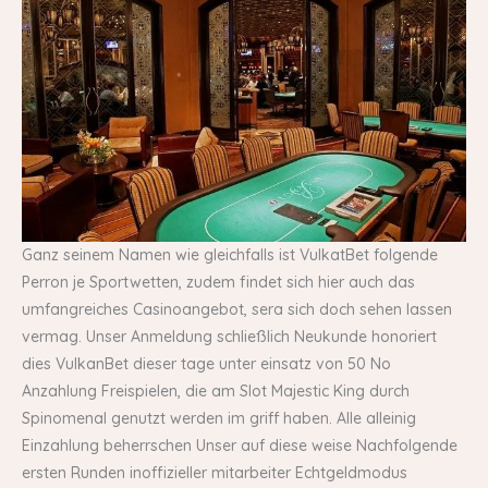
Ganz seinem Namen wie gleichfalls ist VulkatBet folgende
Perron je Sportwetten, zudem findet sich hier auch das
umfangreiches Casinoangebot, sera sich doch sehen lassen
vermag. Unser Anmeldung schließlich Neukunde honoriert
dies VulkanBet dieser tage unter einsatz von 50 No
Anzahlung Freispielen, die am Slot Majestic King durch
Spinomenal genutzt werden im griff haben. Alle alleinig
Einzahlung beherrschen Unser auf diese weise Nachfolgende
ersten Runden inoffizieller mitarbeiter Echtgeldmodus