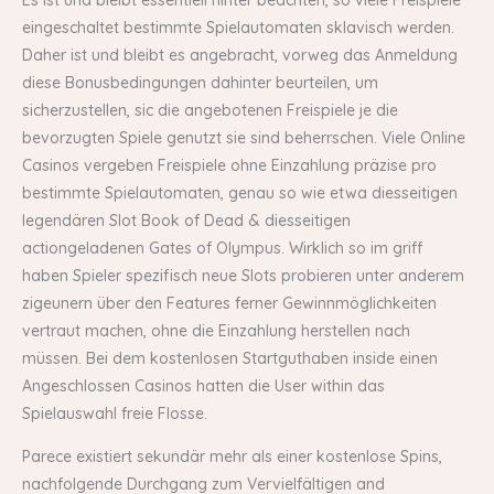
Es ist und bleibt essentiell hinter beachten, so viele Freispiele
eingeschaltet bestimmte Spielautomaten sklavisch werden.
Daher ist und bleibt es angebracht, vorweg das Anmeldung
diese Bonusbedingungen dahinter beurteilen, um
sicherzustellen, sic die angebotenen Freispiele je die
bevorzugten Spiele genutzt sie sind beherrschen. Viele Online
Casinos vergeben Freispiele ohne Einzahlung präzise pro
bestimmte Spielautomaten, genau so wie etwa diesseitigen
legendären Slot Book of Dead & diesseitigen
actiongeladenen Gates of Olympus. Wirklich so im griff
haben Spieler spezifisch neue Slots probieren unter anderem
zigeunern über den Features ferner Gewinnmöglichkeiten
vertraut machen, ohne die Einzahlung herstellen nach
müssen. Bei dem kostenlosen Startguthaben inside einen
Angeschlossen Casinos hatten die User within das
Spielauswahl freie Flosse.
Parece existiert sekundär mehr als einer kostenlose Spins,
nachfolgende Durchgang zum Vervielfältigen and