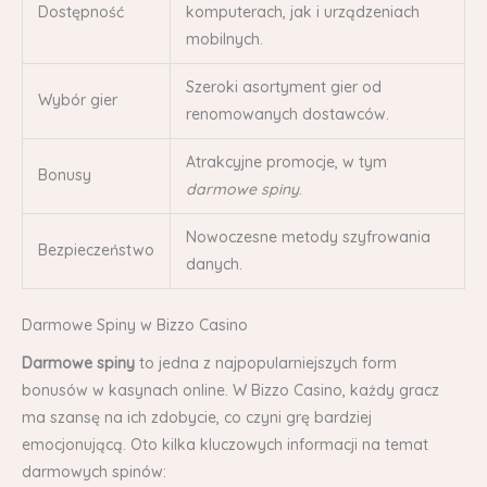
Dostępność
komputerach, jak i urządzeniach
mobilnych.
Szeroki asortyment gier od
Wybór gier
renomowanych dostawców.
Atrakcyjne promocje, w tym
Bonusy
darmowe spiny
.
Nowoczesne metody szyfrowania
Bezpieczeństwo
danych.
Darmowe Spiny w Bizzo Casino
Darmowe spiny
to jedna z najpopularniejszych form
bonusów w kasynach online. W Bizzo Casino, każdy gracz
ma szansę na ich zdobycie, co czyni grę bardziej
emocjonującą. Oto kilka kluczowych informacji na temat
darmowych spinów: