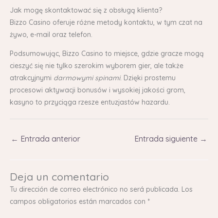
Jak mogę skontaktować się z obsługą klienta?
Bizzo Casino oferuje różne metody kontaktu, w tym czat na
żywo, e-mail oraz telefon.
Podsumowując, Bizzo Casino to miejsce, gdzie gracze mogą
cieszyć się nie tylko szerokim wyborem gier, ale także
atrakcyjnymi
darmowymi spinami
. Dzięki prostemu
procesowi aktywacji bonusów i wysokiej jakości grom,
kasyno to przyciąga rzesze entuzjastów hazardu.
←
Entrada anterior
Entrada siguiente
→
Deja un comentario
Tu dirección de correo electrónico no será publicada.
Los
campos obligatorios están marcados con
*