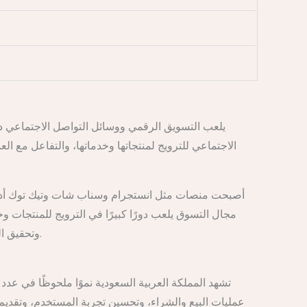
يلعب التسويق الرقمي ووسائل التواصل الاجتماعي دو
الاجتماعي للترويج لمنتجاتها وخدماتها، والتفاعل مع ال
أصبحت منصات مثل انستجرام وسناب شات وتيك توك أدوات
مجال التسوق يلعب دورًا كبيرًا في الترويج للمنتجات و
وتحقيق النمو. يجب على الشركات الاستثمار في التسويق الرقمي إذا كانت ترغب في البقاء في المنافسة والوصول إلى جمهورها المستهدف.
تشهد المملكة العربية السعودية نموًا ملحوظًا في عدد
عمليات البيع والشراء، وتحسين تجربة المستخدم، وتقديم 