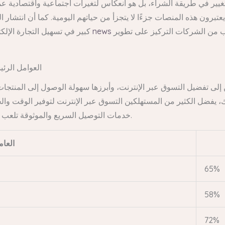
غيير في طريقة الشراء، بل هو انعكاس لتغيرات اجتماعية واقتصادية عم
برون هذه المنصات جزءًا لا يتجزأ من حياتهم اليومية. كما أن انتشار
لتصبح المنصة الرئيسية للتسوق في المستقبل، مما يتطلب من الشركات التركيز على تطوير
news
كبير في تسهيل التجارة الإلكترونية. وبالنظر إلى المستجدات الحالية، تتجه الأجهزة الذكية
العوامل الرئي
لى تفضيل التسوق عبر الإنترنت، وأبرزها سهولة الوصول إلى المنتجات 
فضل الكثير من المستهلكين التسوق عبر الإنترنت لتوفير الوقت والجهد
خدمات التوصيل السريع والموثوقة تلعب دورًا هامًا في تشجيع المستهلكين على التسوق عبر الإنترنت.
العام
65%
58%
72%