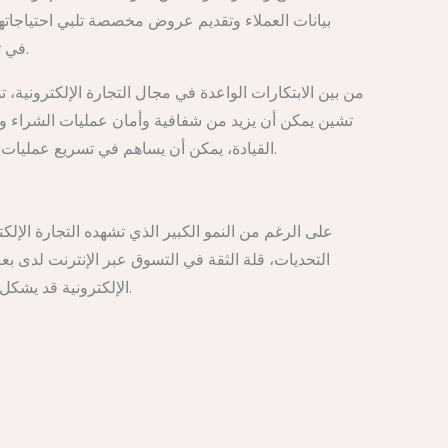
بيانات العملاء وتقديم عروض مخصصة تلبي احتياجاتهم 
الإلكترونية. استخدام تقنية الواقع المعزز (AR) في تسويق المنتجات وتقديم تجربة تسوق افتراضية يزيد من جاذبية المنتج لدى المستهلك.
من بين الابتكارات الواعدة في مجال التجارة الإلكترونية، 
تشين يمكن أن يزيد من شفافية وأمان عمليات الشراء وال
القيادة، يمكن أن يساهم في تسريع عمليات التوصيل وخفض التكاليف. الشركات التي تتبنى هذه الابتكارات ستكون في موقع متميز لتحقيق النجاح في سوق التجارة الإلكترونية.
على الرغم من النمو الكبير الذي تشهده التجارة الإلك
التحديات، قلة الثقة في التسوق عبر الإنترنت لدى بع
الإلكترونية قد يشكل عائقًا أمام نموها. محاربة عمليات الاحتيال الإلكتروني تعتبر تحديًا كبيرًا أيضًا، وتتطلب تعاونًا وثيقًا بين الشركات وجهات إنفاذ القانون.