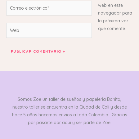
Correo
web en este
electrónico*
navegador para
la próxima vez
Web
que comente.
Somos Zoe un taller de sueños y papeleria Bonita,
nuestro taller se encuentra en la Ciudad de Cali y desde
hace 5 años hacemos envios a toda Colombia. Gracias
por pasarte por aqui y ser parte de Zoe.