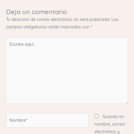
Deja un comentario
Tu dirección de correo electrónico no será publicada.
Los
campos obligatorios están marcados con
*
Escribe
aquí...
Nombre*
Guarda mi
nombre, correo
electrónico y