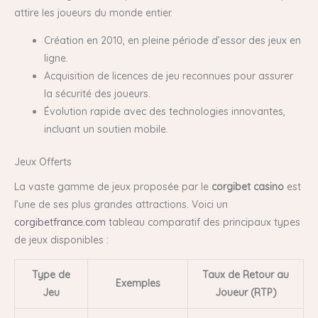
attire les joueurs du monde entier.
Création en 2010, en pleine période d’essor des jeux en
ligne.
Acquisition de licences de jeu reconnues pour assurer
la sécurité des joueurs.
Évolution rapide avec des technologies innovantes,
incluant un soutien mobile.
Jeux Offerts
La vaste gamme de jeux proposée par le
corgibet casino
est
l’une de ses plus grandes attractions. Voici un
corgibetfrance.com
tableau comparatif des principaux types
de jeux disponibles :
Type de
Taux de Retour au
Exemples
Jeu
Joueur (RTP)