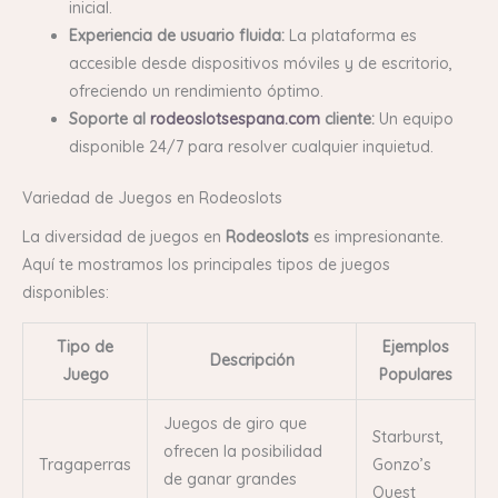
inicial.
Experiencia de usuario fluida:
La plataforma es
accesible desde dispositivos móviles y de escritorio,
ofreciendo un rendimiento óptimo.
Soporte al
rodeoslotsespana.com
cliente:
Un equipo
disponible 24/7 para resolver cualquier inquietud.
Variedad de Juegos en Rodeoslots
La diversidad de juegos en
Rodeoslots
es impresionante.
Aquí te mostramos los principales tipos de juegos
disponibles:
Tipo de
Ejemplos
Descripción
Juego
Populares
Juegos de giro que
Starburst,
ofrecen la posibilidad
Tragaperras
Gonzo’s
de ganar grandes
Quest