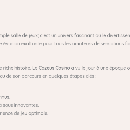
ple salle de jeux; c’est un univers fascinant où le divertiss
e évasion exaltante pour tous les amateurs de sensations for
e riche histoire. Le
Cazeus Casino
a vu le jour à une époque où
erçu de son parcours en quelques étapes clés :
nnus.
à sous innovantes.
ience de jeu optimale.