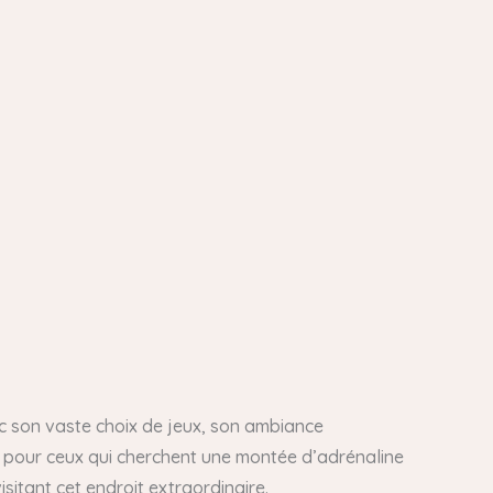
ec son vaste choix de jeux, son ambiance
ix pour ceux qui cherchent une montée d’adrénaline
sitant cet endroit extraordinaire.