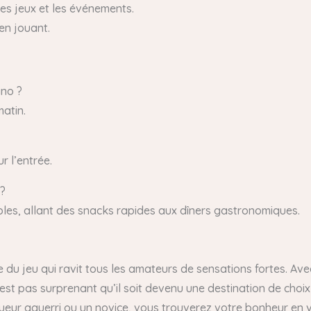
es jeux et les événements.
 en jouant.
ino ?
matin.
r l’entrée.
 ?
ibles, allant des snacks rapides aux dîners gastronomiques.
 du jeu qui ravit tous les amateurs de sensations fortes. Av
’est pas surprenant qu’il soit devenu une destination de cho
eur aguerri ou un novice, vous trouverez votre bonheur en vi