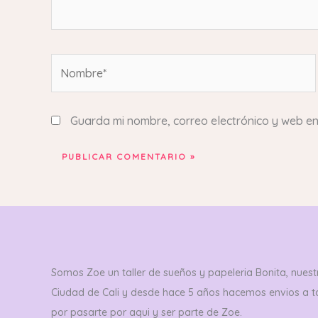
Nombre*
Guarda mi nombre, correo electrónico y web e
Somos Zoe un taller de sueños y papeleria Bonita, nuestr
Ciudad de Cali y desde hace 5 años hacemos envios a 
por pasarte por aqui y ser parte de Zoe.