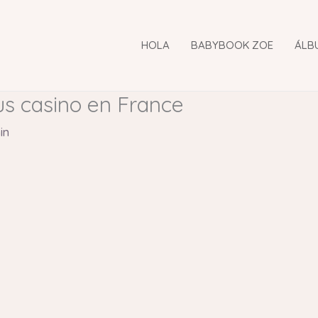
HOLA
BABYBOOK ZOE
ÁLB
us casino en France
in