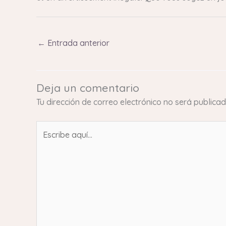
←
Entrada anterior
Deja un comentario
Tu dirección de correo electrónico no será publicad
Escribe
aquí...