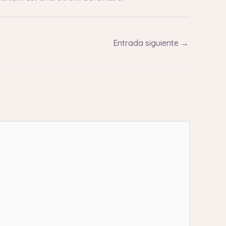
Entrada siguiente
→