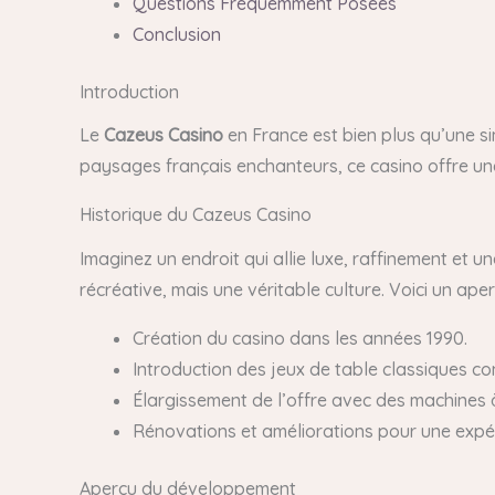
Questions Fréquemment Posées
Conclusion
Introduction
Le
Cazeus Casino
en France est bien plus qu’une sim
paysages français enchanteurs, ce casino offre un
Historique du Cazeus Casino
Imaginez un endroit qui allie luxe, raffinement et un
récréative, mais une véritable culture. Voici un ap
Création du casino dans les années 1990.
Introduction des jeux de table classiques co
Élargissement de l’offre avec des machines 
Rénovations et améliorations pour une expér
Aperçu du développement