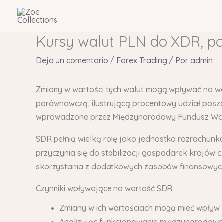
Ir
al
contenido
Kursy walut PLN do XDR, pol
Deja un comentario
/
Forex Trading
/ Por
admin
Zmiany w wartości tych walut mogą wpływać na w
porównawczą, ilustrującą procentowy udział poszc
wprowadzone przez Międzynarodowy Fundusz Walu
SDR pełnią wielką rolę jako jednostka rozrachunk
przyczynia się do stabilizacji gospodarek krajów
skorzystania z dodatkowych zasobów finansowyc
Czynniki wpływające na wartość SDR
Zmiany w ich wartościach mogą mieć wpływ 
Analizując funkcjonowanie międzynarodowej