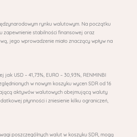
a międzynarodowym rynku walutowym. Na początku
u zapewnienie stabilności finansowej oraz
wową, jego wprowadzenie miało znaczący wpływ na
iej jak USD – 41,73%, EURO – 30,93%, RENMINBI
uwzględnionych w nowym koszyku wycen SDR od 16
łniającą aktywów walutowych obejmującą waluty
tkowej płynności i zniesienie kilku ograniczeń,
 wagi poszczególnych walut w koszyku SDR, mogą