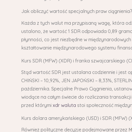
Jak obliczyć wartość specjalnych praw ciągnienia
Każda z tych walut ma przypisaną wagę, która o
ustalono, że wartość 1 SDR odpowiada 0,89 gramom
płynności, co jest niezbędne w międzynarodowych
kształtowanie międzynarodowego systemu finans
Kurs SDR (MFW) (XDR) i franka szwajcarskiego (CH
Stąd wartość SDR jest ustalana codziennie i jest
CHIŃSKI – 10,92%, JEN JAPOŃSKI – 8,33%, STERLI
października. Specjalne Prawo Ciągnienia, ustan
wiodące na całym świecie do rozliczania transakc
przed którymi
xdr waluta
stoi społeczność między
Kurs dolara amerykańskiego (USD) i SDR (MFW) (X
Również polityczne decyzje podejmowane przez 