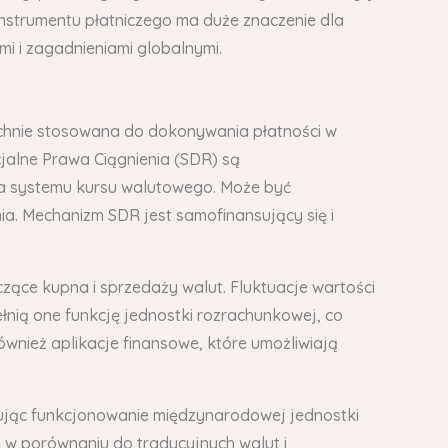
strumentu płatniczego ma duże znaczenie dla
i i zagadnieniami globalnymi.
chnie stosowana do dokonywania płatności w
alne Prawa Ciągnienia (SDR) są
a systemu kursu walutowego. Może być
. Mechanizm SDR jest samofinansujący się i
ące kupna i sprzedaży walut. Fluktuacje wartości
ełnią one funkcję jednostki rozrachunkowej, co
wnież aplikacje finansowe, które umożliwiają
zując funkcjonowanie międzynarodowej jednostki
 w porównaniu do tradycyjnych walut i