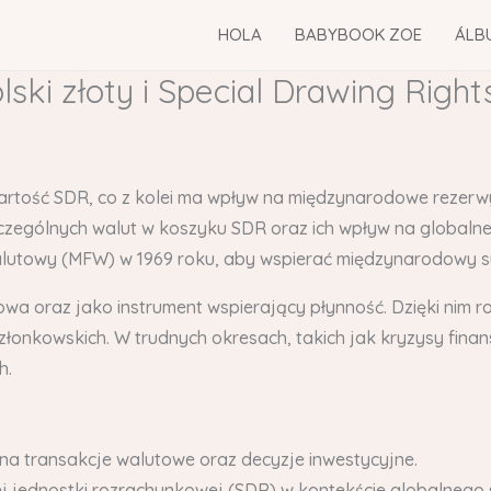
HOLA
BABYBOOK ZOE
ÁLB
ski złoty i Special Drawing Righ
artość SDR, co z kolei ma wpływ na międzynarodowe rezerw
zególnych walut w koszyku SDR oraz ich wpływ na globalne 
towy (MFW) w 1969 roku, aby wspierać międzynarodowy s
owa oraz jako instrument wspierający płynność. Dzięki nim 
 członkowskich. W trudnych okresach, takich jak kryzysy fi
h.
na transakcje walutowe oraz decyzje inwestycyjne.
 jednostki rozrachunkowej (SDR) w kontekście globalnego 