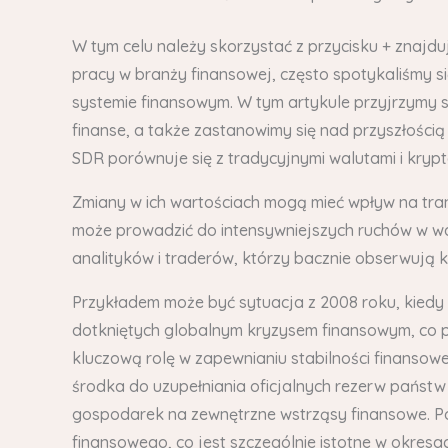
W tym celu należy skorzystać z przycisku + znajdu
pracy w branży finansowej, często spotykaliśmy si
systemie finansowym. W tym artykule przyjrzymy s
finanse, a także zastanowimy się nad przyszłości
SDR porównuje się z tradycyjnymi walutami i krypt
Zmiany w ich wartościach mogą mieć wpływ na tra
może prowadzić do intensywniejszych ruchów w wal
analityków i traderów, którzy bacznie obserwują 
Przykładem może być sytuacja z 2008 roku, kied
dotkniętych globalnym kryzysem finansowym, co p
kluczową rolę w zapewnianiu stabilności finansow
środka do uzupełniania oficjalnych rezerw pańs
gospodarek na zewnętrzne wstrząsy finansowe. Po
finansowego, co jest szczególnie istotne w okres