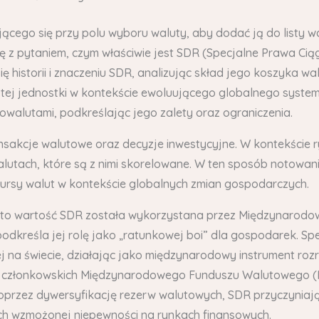
jącego się przy polu wyboru waluty, aby dodać ją do listy w
ę z pytaniem, czym właściwie jest SDR (Specjalne Prawa Cią
ię historii i znaczeniu SDR, analizując skład jego koszyka
ą tej jednostki w kontekście ewoluującego globalnego syste
owalutami, podkreślając jego zalety oraz ograniczenia.
nsakcje walutowe oraz decyzje inwestycyjne. W kontekście
utach, które są z nimi skorelowane. W ten sposób notowani
kursy walut w kontekście globalnych zmian gospodarczych.
y to wartość SDR została wykorzystana przez Międzynarod
odkreśla jej rolę jako „ratunkowej boi” dla gospodarek. Sp
ej na świecie, działając jako międzynarodowy instrument ro
tw członkowskich Międzynarodowego Funduszu Walutowego (
przez dywersyfikację rezerw walutowych, SDR przyczyniają 
ach wzmożonej niepewności na rynkach finansowych.