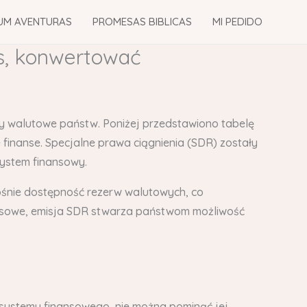
UM AVENTURAS
PROMESAS BIBLICAS
MI PEDIDO
ts, konwertować
y walutowe państw. Poniżej przedstawiono tabelę
finanse. Specjalne prawa ciągnienia (SDR) zostały
ystem finansowy.
rośnie dostępność rezerw walutowych, co
nansowe, emisja SDR stwarza państwom możliwość
systemu finansowego, nie można pominąć jej