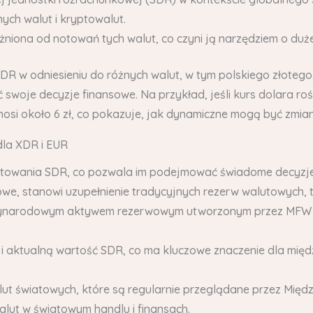
ych walut i kryptowalut.
eżniona od notowań tych walut, co czyni ją narzędziem o duże
SDR w odniesieniu do różnych walut, w tym polskiego złoteg
swoje decyzje finansowe. Na przykład, jeśli kurs dolara r
osi około 6 zł, co pokazuje, jak dynamiczne mogą być zmian
dla XDR i EUR
notowania SDR, co pozwala im podejmować świadome decyzje
, stanowi uzupełnienie tradycyjnych rezerw walutowych, ta
zynarodowym aktywem rezerwowym utworzonym przez MFW w c
 i aktualną wartość SDR, co ma kluczowe znaczenie dla mię
ut światowych, które są regularnie przeglądane przez Mi
lut w światowym handlu i finansach.