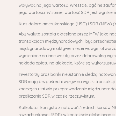
wpływać na jego wartość. Wreszcie, ogólne zaufa
jego wartości. W sumie, wartość SDR jest wynikie
Kurs dolara amerykańskiego (USD) i SDR (MFW) (X
Aby waluta została określona przez MFW jako na
transakcjach międzynarodowych i być przedmiotem
międzynarodowym aktywem rezerwowym utworzonym
wymienione na inne waluty przez dobrowolną wymi
nakłada opłaty na alokacje, które są wykorzysty
Inwestorzy oraz banki nieustannie śledzą notowa
SDR mają bezpośredni wpływ na wyniki transakcji w
znacząco ułatwia przeprowadzanie międzynarodowyc
przeliczanie SDR w czasie rzeczywistym.
Kalkulator korzysta z notowań średnich kursów N
rozrachunkowej (SDR) w kontekście globalnego sys