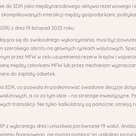
nie do SDR jako międzynarodowego aktywa rezerwowego i in
m skomplikowanych interakcji między gospodarkami, politykam
DR) z dnia 19 listopad 2025 roku
dająca się do swobodnego wykorzystania, musi być powsze
 szerokiego obrotu na głównych rynkach walutowych. Specj
 przez MFW w celu uzupełnienia rezerw krajów i wsparci
anę między członkami MFW lub przez mechanizm wyznaczania
wane do zapłaty odsetek.
nia SDR, co pozwala im podejmować świadome decyzje dotycz
alutowych, a co za tym idzie – na strategie inwestycyjne. P
h transakcji. Nie tylko kalkulatory są pomocne; istnieją ró
BP z wybranego dnia i umożliwia porównanie 19 walut. Anali
temu finansowego, nie można pominąć jej unikalnej pozycji