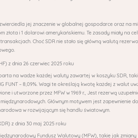
?
dzwierciedla jej znaczenie w globalnej gospodarce oraz n
 złota i 1 dolarowi amerykańskiemu. Te zasady miały na cel
 transakcjach. Choć SDR nie stało się główną walutą rezer
owego.
F) z dnia 26 czerwiec 2025 roku
 oparta na wadze każdej waluty zawartej w koszyku SDR, tak
NG FUNT – 8,09%. Wagi te określają kwotę każdej z walut 
owione i utworzone przez MFW w 1969 r., Jest rezerwą uzupe
ji międzynarodowych. Głównym motywem jest zapewnienie doda
narodowa w rozwijającym się handlu światowym.
DR) z dnia 30 maj 2025 roku
Międzynarodowy Fundusz Walutowy (MFW), takie jak zmiany