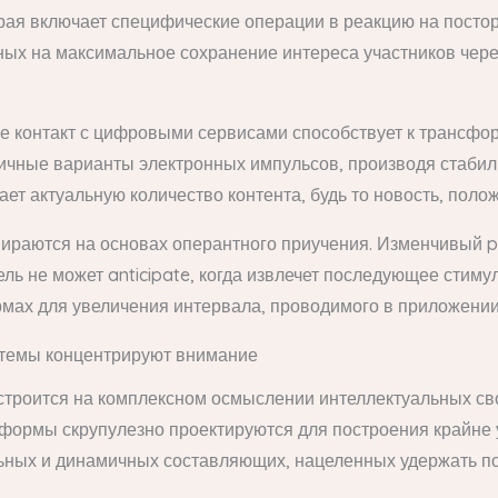
орая включает специфические операции в реакцию на пост
ных на максимальное сохранение интереса участников че
е контакт с цифровыми сервисами способствует к трансфор
ичные варианты электронных импульсов, производя стабил
ает актуальную количество контента, будь то новость, поло
ираются на основах оперантного приучения. Изменчивый 
ель не может anticipate, когда извлечет последующее стим
мах для увеличения интервала, проводимого в приложении
истемы концентрируют внимание
строится на комплексном осмыслении интеллектуальных св
ормы скрупулезно проектируются для построения крайне у
ьных и динамичных составляющих, нацеленных удержать по