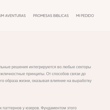
UM AVENTURAS
PROMESAS BIBLICAS
MI PEDIDO
льные решения интегрируются во любые секторы
жличностные принципы. От способов связи до
 образа жизни, оказывая влияние на выработку
 паттернов у юзеров. Фундаментом этого