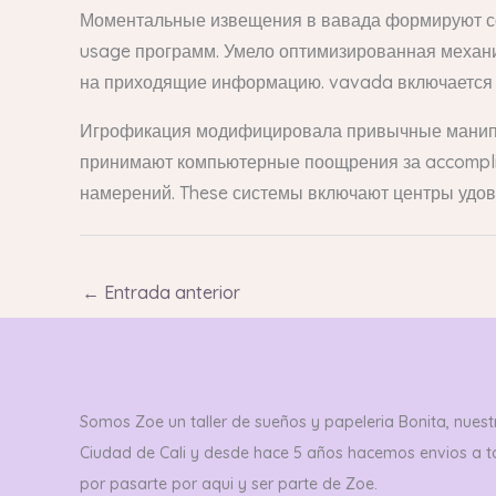
Моментальные извещения в вавада формируют со
usage программ. Умело оптимизированная механи
на приходящие информацию. vavada включается к
Игрофикация модифицировала привычные манипуля
принимают компьютерные поощрения за accomplish
намерений. These системы включают центры удов
←
Entrada anterior
Somos Zoe un taller de sueños y papeleria Bonita, nuestr
Ciudad de Cali y desde hace 5 años hacemos envios a 
por pasarte por aqui y ser parte de Zoe.