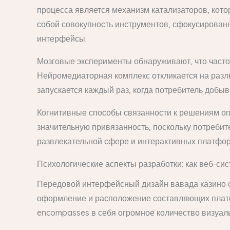
процесса является механизм катализаторов, кот
собой совокупность инструментов, сфокусирован
интерфейсы.
Мозговые эксперименты обнаруживают, что часто
Нейромедиаторная комплекс откликается на разл
запускается каждый раз, когда потребитель добыв
Когнитивные способы связанности к решениям оп
значительную привязанность, поскольку потребит
развлекательной сфере и интерактивных платфор
Психологические аспекты разработки: как веб-с
Передовой интерфейсный дизайн вавада казино 
оформление и расположение составляющих платф
encompasses в себя огромное количество визуал