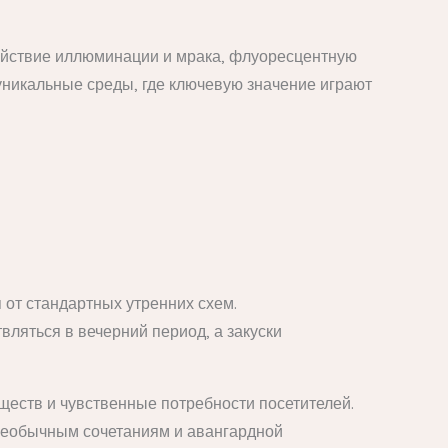
ействие иллюминации и мрака, флуоресцентную
уникальные среды, где ключевую значение играют
от стандартных утренних схем.
ляться в вечерний период, а закуски
еств и чувственные потребности посетителей.
необычным сочетаниям и авангардной