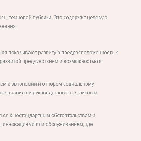
осы темновой публики. Это содержит целевую
енения.
ния показывают развитую предрасположенность к
развитой предчувствием и возможностью к
ем к автономии и отпором социальному
ные правила и руководствоваться личным
ься к нестандартным обстоятельствам и
, инновациями или обслуживанием, где