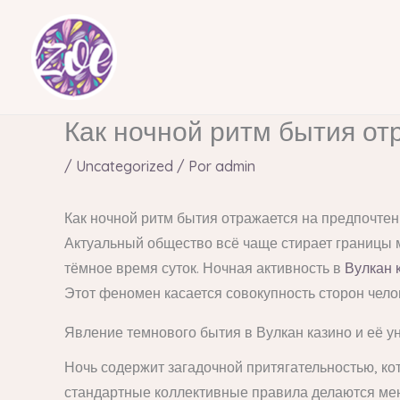
Ir
al
contenido
Как ночной ритм бытия от
/
Uncategorized
/ Por
admin
Как ночной ритм бытия отражается на предпочте
Актуальный общество всё чаще стирает границы 
тёмное время суток. Ночная активность в
Вулкан 
Этот феномен касается совокупность сторон чело
Явление темнового бытия в Вулкан казино и её 
Ночь содержит загадочной притягательностью, ко
стандартные коллективные правила делаются мен