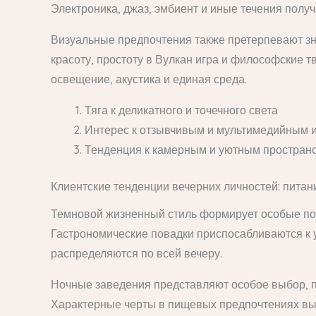
Электроника, джаз, эмбиент и иные течения полу
Визуальные предпочтения также претерпевают з
красоту, простоту в Вулкан игра и философские 
освещение, акустика и единая среда.
Тяга к деликатного и точечного света
Интерес к отзывчивым и мультимедийным 
Тенденция к камерным и уютным простран
Клиентские тенденции вечерних личностей: питани
Темновой жизненный стиль формирует особые пок
Гастрономические повадки приспосабливаются к у
распределяются по всей вечеру.
Ночные заведения представляют особое выбор, п
Характерные черты в пищевых предпочтениях вы