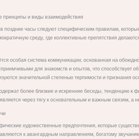
ые принципы и виды взаимодействия
в поздние часы следуют специфическим правилам, которые
мократичную среду, где коллективные препятствия делаютс
аётся особая система коммуникации, основанная на обоюдн
осприимчивыми для знакомств и опытов, что способствует
изуются значительной степенью терпимости и признания ос
одержат более близкие и искренние беседы, тенденцию к
является через тягу к основательным и важным связям, а 
очи
фические художественные предпочтения, которые существе
авляются к авангардным направлениям, богатому звучани