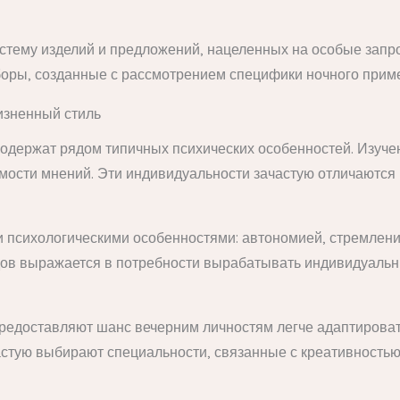
истему изделий и предложений, нацеленных на особые запр
иборы, созданные с рассмотрением специфики ночного прим
изненный стиль
одержат рядом типичных психических особенностей. Изуче
ости мнений. Эти индивидуальности зачастую отличаются 
 психологическими особенностями: автономией, стремлени
дов выражается в потребности вырабатывать индивидуаль
предоставляют шанс вечерним личностям легче адаптироват
астую выбирают специальности, связанные с креативностью