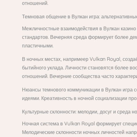
отношений.
Темновая общение в Вулкан игра: альтернативн
Межличностные взаимодействия в Вулкан казино 
стандартов. Вечерняя среда формирует более де
пластичными.
В ночных местах, напримеер Vulkan Royal, созд
бытийного уклада. Личности становятся более в
отношений. Вечерние сообщества часто характер
Нюансы темнового коммуникации в Вулкан игра с
идеями. Креативность в ночной социализации про
Культурные склонности: мелодии, досуг и среда н
Ночная система в Vulkan Royal формирует специ
Мелодические склонности ночных личностей напр