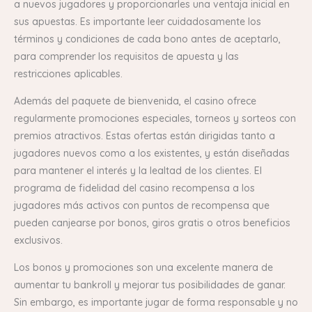
a nuevos jugadores y proporcionarles una ventaja inicial en
sus apuestas. Es importante leer cuidadosamente los
términos y condiciones de cada bono antes de aceptarlo,
para comprender los requisitos de apuesta y las
restricciones aplicables.
Además del paquete de bienvenida, el casino ofrece
regularmente promociones especiales, torneos y sorteos con
premios atractivos. Estas ofertas están dirigidas tanto a
jugadores nuevos como a los existentes, y están diseñadas
para mantener el interés y la lealtad de los clientes. El
programa de fidelidad del casino recompensa a los
jugadores más activos con puntos de recompensa que
pueden canjearse por bonos, giros gratis o otros beneficios
exclusivos.
Los bonos y promociones son una excelente manera de
aumentar tu bankroll y mejorar tus posibilidades de ganar.
Sin embargo, es importante jugar de forma responsable y no