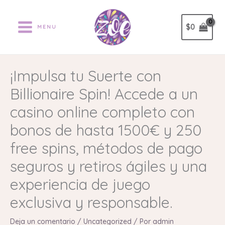
Ir
al
$
0
MENU
contenido
¡Impulsa tu Suerte con
Billionaire Spin! Accede a un
casino online completo con
bonos de hasta 1500€ y 250
free spins, métodos de pago
seguros y retiros ágiles y una
experiencia de juego
exclusiva y responsable.
Deja un comentario
/
Uncategorized
/ Por
admin