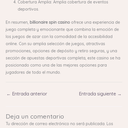
Cobertura Amplia: Amplia cobertura de eventos
deportivos.
En resumen,
billionaire spin casino
ofrece una experiencia de
juego completa y emocionante que combina la emoción de
los juegos de azar con la comodidad de la accesibilidad
online. Con su amplia selección de juegos, atractivas
promociones, opciones de depósito y retiro seguras, y una
sección de apuestas deportivas completa, este casino se ha
posicionado como una de las mejores opciones para
jugadores de todo el mundo.
←
Entrada anterior
Entrada siguiente
→
Deja un comentario
Tu dirección de correo electrónico no será publicada.
Los