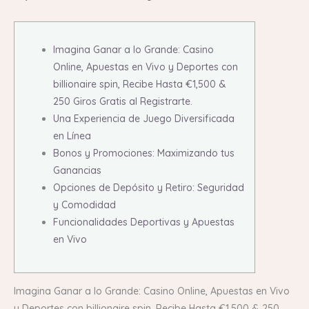
Imagina Ganar a lo Grande: Casino
Online, Apuestas en Vivo y Deportes con
billionaire spin, Recibe Hasta €1,500 &
250 Giros Gratis al Registrarte.
Una Experiencia de Juego Diversificada
en Línea
Bonos y Promociones: Maximizando tus
Ganancias
Opciones de Depósito y Retiro: Seguridad
y Comodidad
Funcionalidades Deportivas y Apuestas
en Vivo
Imagina Ganar a lo Grande: Casino Online, Apuestas en Vivo
y Deportes con billionaire spin, Recibe Hasta €1,500 & 250