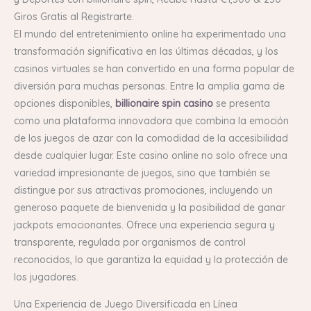
Giros Gratis al Registrarte.
El mundo del entretenimiento online ha experimentado una
transformación significativa en las últimas décadas, y los
casinos virtuales se han convertido en una forma popular de
diversión para muchas personas. Entre la amplia gama de
opciones disponibles,
billionaire spin casino
se presenta
como una plataforma innovadora que combina la emoción
de los juegos de azar con la comodidad de la accesibilidad
desde cualquier lugar. Este casino online no solo ofrece una
variedad impresionante de juegos, sino que también se
distingue por sus atractivas promociones, incluyendo un
generoso paquete de bienvenida y la posibilidad de ganar
jackpots emocionantes. Ofrece una experiencia segura y
transparente, regulada por organismos de control
reconocidos, lo que garantiza la equidad y la protección de
los jugadores.
Una Experiencia de Juego Diversificada en Línea