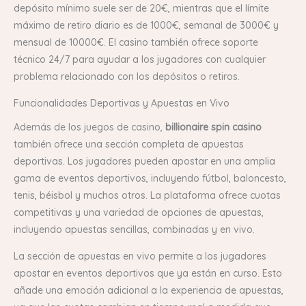
depósito mínimo suele ser de 20€, mientras que el límite
máximo de retiro diario es de 1000€, semanal de 3000€ y
mensual de 10000€. El casino también ofrece soporte
técnico 24/7 para ayudar a los jugadores con cualquier
problema relacionado con los depósitos o retiros.
Funcionalidades Deportivas y Apuestas en Vivo
Además de los juegos de casino,
billionaire spin casino
también ofrece una sección completa de apuestas
deportivas. Los jugadores pueden apostar en una amplia
gama de eventos deportivos, incluyendo fútbol, baloncesto,
tenis, béisbol y muchos otros. La plataforma ofrece cuotas
competitivas y una variedad de opciones de apuestas,
incluyendo apuestas sencillas, combinadas y en vivo.
La sección de apuestas en vivo permite a los jugadores
apostar en eventos deportivos que ya están en curso. Esto
añade una emoción adicional a la experiencia de apuestas,