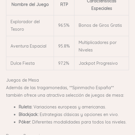
Características
Nombre del Juego
RTP
Especiales
Explorador del
96.5%
Bonos de Giros Gratis
Tesoro
Multiplicadores por
Aventura Espacial
95.8%
Niveles
Dulce Fiesta
97.2%
Jackpot Progresivo
Juegos de Mesa
Además de las tragamonedas, **Spinmacho España**
también ofrece una atractiva selección de juegos de mesa:
Ruleta:
Variaciones europeas y americanas.
Blackjack:
Estrategias clásicas y opciones en vivo.
Póker:
Diferentes modalidades para todos los niveles.