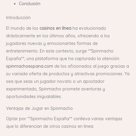
Conclusión
Introducción
El mundo de los
casinos en línea
ha evolucionado
drásticamente en los últimos años, ofreciendo a los
jugadores nuevas y emocionantes formas de
entretenimiento. En este contexto, surge **Spinmacho
España**, una plataforma que ha capturado la atención
spinmachoespana.com
de los aficionados al juego gracias a
su variada oferta de productos y atractivas promociones. Ya
sea que seas un jugador novato o un apostador
experimentado, Spinmacho promete aventuras y
oportunidades inigualables.
Ventajas de Jugar en Spinmacho
Optar por **Spinmacho España** conlleva varias ventajas
que lo diferencian de otros casinos en línea: