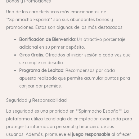
Bonos y Promociones
Una de las características más emocionantes de
**Spinmacho España** son sus abundantes bonos y
promociones. Estas son algunas de las más destacadas:
Bonificación de Bienvenida:
Un atractivo porcentaje
adicional en su primer depósito.
Giros Gratis:
Ofrecidos al iniciar sesión o cada vez que
se cumple un desafío.
Programa de Lealtad:
Recompensas por cada
apuesta realizada que permite acumular puntos para
canjear por premios.
Seguridad y Responsabilidad
La seguridad es una prioridad en **Spinmacho España**. La
plataforma utiliza tecnología de encriptación avanzada para
proteger la información personal y financiera de sus
usuarios. Además, promueve el
juego responsable
al ofrecer