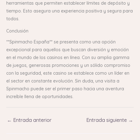
herramientas que permiten establecer límites de depósito y
tiempo. Esto asegura una experiencia positiva y segura para
todos.
Conclusión
**Spinmacho España** se presenta como una opción
excepcional para aquellos que buscan diversión y emoción
en el mundo de los casinos en línea. Con su amplia gamma
de juegos, generosas promociones y un sólido compromiso
con la seguridad, este casino se establece como un líder en
el sector en constante evolución. Sin duda, una visita a
Spinmacho puede ser el primer paso hacia una aventura
increíble llena de oportunidades.
←
Entrada anterior
Entrada siguiente
→