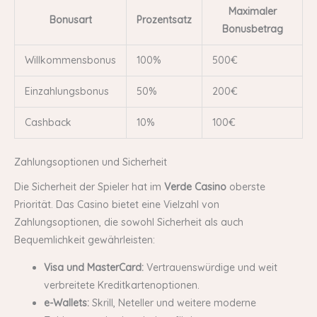
Maximaler
Bonusart
Prozentsatz
Bonusbetrag
Willkommensbonus
100%
500€
Einzahlungsbonus
50%
200€
Cashback
10%
100€
Zahlungsoptionen und Sicherheit
Die Sicherheit der Spieler hat im
Verde Casino
oberste
Priorität. Das Casino bietet eine Vielzahl von
Zahlungsoptionen, die sowohl Sicherheit als auch
Bequemlichkeit gewährleisten:
Visa und MasterCard:
Vertrauenswürdige und weit
verbreitete Kreditkartenoptionen.
e-Wallets:
Skrill, Neteller und weitere moderne