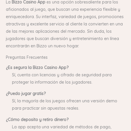
La
Bizzo Casino App
es una opción sobresaliente para los
aficionados al juego, que buscan una experiencia flexible y
enriquecedora. Su interfaz, variedad de juegos, promociones
atractivas y excelente servicio al cliente la convierten en una
de las mejores aplicaciones del mercado. Sin duda, los
jugadores que buscan diversión y entretenimiento en línea
encontrarán en Bizzo un nuevo hogar.
Preguntas Frecuentes
¿Es segura la Bizzo Casino App?
Sí, cuenta con licencias y cifrado de seguridad para
proteger la información de los jugadores.
¿Puedo jugar gratis?
Sí, la mayoría de los juegos ofrecen una versión demo
para practicar sin apuestas reales.
¿Cómo deposito y retiro dinero?
La app acepta una variedad de métodos de pago,