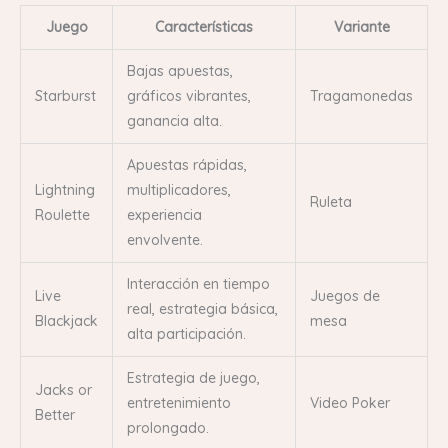
Juego
Características
Variante
Bajas apuestas,
Starburst
gráficos vibrantes,
Tragamonedas
ganancia alta.
Apuestas rápidas,
Lightning
multiplicadores,
Ruleta
Roulette
experiencia
envolvente.
Interacción en tiempo
Live
Juegos de
real, estrategia básica,
Blackjack
mesa
alta participación.
Estrategia de juego,
Jacks or
entretenimiento
Video Poker
Better
prolongado.