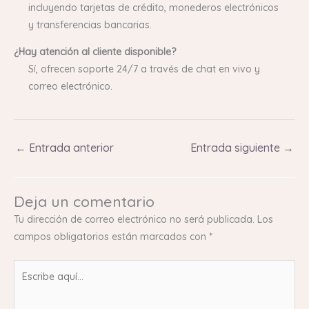
incluyendo tarjetas de crédito, monederos electrónicos
y transferencias bancarias.
¿Hay atención al cliente disponible?
Sí, ofrecen soporte 24/7 a través de chat en vivo y
correo electrónico.
←
Entrada anterior
Entrada siguiente
→
Deja un comentario
Tu dirección de correo electrónico no será publicada.
Los
campos obligatorios están marcados con
*
Escribe
aquí...