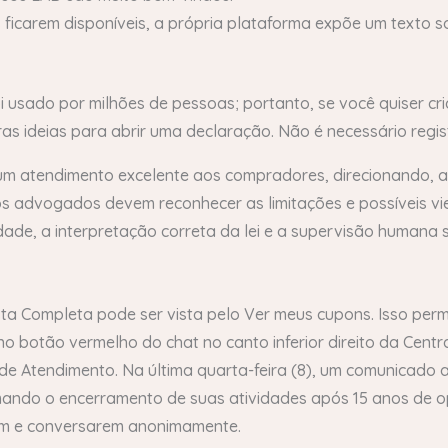
s ficarem disponíveis, a própria plataforma expõe um texto 
oi usado por milhões de pessoas; portanto, se você quiser cr
ras ideias para abrir uma declaração. Não é necessário regist
r um atendimento excelente aos compradores, direcionando, a
 os advogados devem reconhecer as limitações e possíveis v
lidade, a interpretação correta da lei e a supervisão human
a Completa pode ser vista pelo Ver meus cupons. Isso perm
o botão vermelho do chat no canto inferior direito da Centr
e Atendimento. Na última quarta-feira (8), um comunicado 
formando o encerramento de suas atividades após 15 anos de o
rem e conversarem anonimamente.