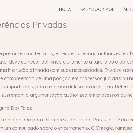
HOLA
BABYBOOK ZOE
ÁLB
ências Privadas
rpretar termos técnicos, entender o cenário authorized e o
te, deve começar definindo claramente a tarefa ou o objeti
uma instrução alinhada com suas necessidades. Envolve a sín
e compreensão de uma posição em processos judiciais ou neg
is importantes, para uma boa defesa ou acusação. Refere-s
e sustentam a argumentação authorized em processos ou ne
gura Das Telas
é transportado para diferentes cidades do País — e até do 
com um comunicado sobre o encerramento. O Omegle, famosa 