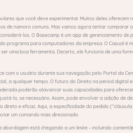
lares que você deve experimentar. Muitos deles oferecem re
tivos de namoro comuns. Mas vamos agora tentar comparar o
 considerá-los. O Basecamp é um app de gerenciamento de pr
es do programa para computadores da empresa. O Casual é 
 ser uma boa ferramenta. Decerto, ele funciona de uma for
 com o usuário durante sua navegação pelo Portal da Centr
, a qualquer tempo. O futuro do Direito na period digital e
nderada poderão alavancar suas capacidades para oferecer
ustá-lo, se necessário. Assim, pode envolver a adição de de
s direto e eficaz. Aqui, a especificidade do pedido (“cláusu
e criar um comando mais direcionado.
 abordagem está chegando a um limite – incluindo comentário