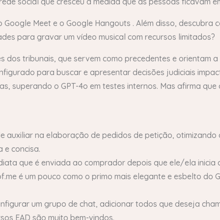
 rede social que cresceu à medida que as pessoas ficavam em
 o Google Meet e o Google Hangouts . Além disso, descubra
ades para gravar um vídeo musical com recursos limitados?
es dos tribunais, que servem como precedentes e orientam a 
onfigurado para buscar e apresentar decisões judiciais impac
as, superando o GPT-4o em testes internos. Mas afirma que 
de auxiliar na elaboração de pedidos de petição, otimizand
 e concisa.
ta que é enviada ao comprador depois que ele/ela inicia 
f.me é um pouco como o primo mais elegante e esbelto do G
figurar um grupo de chat, adicionar todos que deseja cha
ursos EAD são muito bem-vindos.