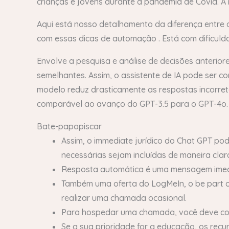
crianças e jovens durante a pandemia de Covid. A
Aqui está nosso detalhamento da diferença entre
com essas dicas de automação . Está com dificuld
Envolve a pesquisa e análise de decisões anterior
semelhantes. Assim, o assistente de IA pode ser c
modelo reduz drasticamente as respostas incorret
comparável ao avanço do GPT-3.5 para o GPT-4o.
Bate-papopiscar
Assim, o immediate jurídico do Chat GPT po
necessárias sejam incluídas de maneira clara
Resposta automática é uma mensagem imedia
Também uma oferta do LogMeIn, o be part o
realizar uma chamada ocasional.
Para hospedar uma chamada, você deve con
Se a sua prioridade for a educação, os rec