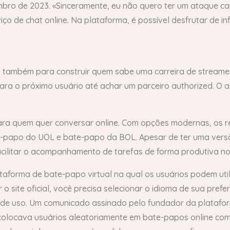
bro de 2023. «Sinceramente, eu não quero ter um ataque car
o de chat online. Na plataforma, é possível desfrutar de in
s também para construir quem sabe uma carreira de streame
ra o próximo usuário até achar um parceiro authorized. O 
ara quem quer conversar online. Com opções modernas, os 
e-papo do UOL e bate-papo da BOL. Apesar de ter uma versão
ilitar o acompanhamento de tarefas de forma produtiva no 
taforma de bate-papo virtual na qual os usuários podem uti
 site oficial, você precisa selecionar o idioma de sua prefer
s de uso. Um comunicado assinado pelo fundador da plataform
que colocava usuários aleatoriamente em bate-papos online c