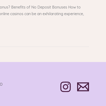
 Bonus? Benefits of No Deposit Bonuses How to
line casinos can be an exhilarating experience,
TO