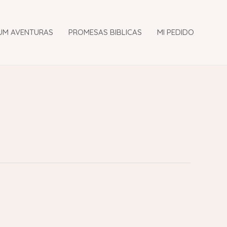
UM AVENTURAS
PROMESAS BIBLICAS
MI PEDIDO