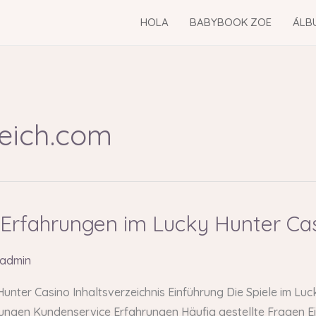
HOLA
BABYBOOK ZOE
ÁLB
reich.com
 Erfahrungen im Lucky Hunter Ca
admin
Hunter Casino Inhaltsverzeichnis Einführung Die Spiele im 
ngen Kundenservice Erfahrungen Häufig gestellte Fragen Ein