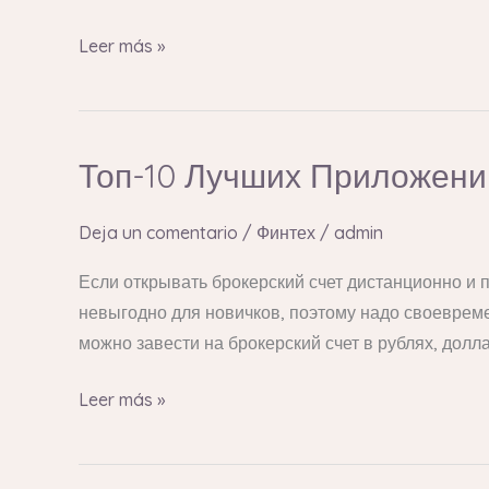
Тест
Leer más »
Топ-10 Лучших Приложени
Топ-10
Лучших
Приложений
Deja un comentario
/
Финтех
/
admin
Для
Если открывать брокерский счет дистанционно и 
Инвестирования:
невыгодно для новичков, поэтому надо своеврем
Сравнение
можно завести на брокерский счет в рублях, долл
И
Рейтинг
Leer más »