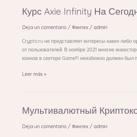
Курс Axie Infinity На Сег
Курс
Axie
Infinity
Deja un comentario
/
Финтех
/
admin
На
Crypto.ru не представляет интересы каких-либо 
Сегодня:
от пользователей. В ноябре 2021 многие инвестор
Цена
коинов в секторе GameFi неизбежно должен был п
И
Онлайн
Leer más »
График
Мультивалютный Крипток
Мультивалютный
Криптокошелек
С
Deja un comentario
/
Финтех
/
admin
Самостоятельным