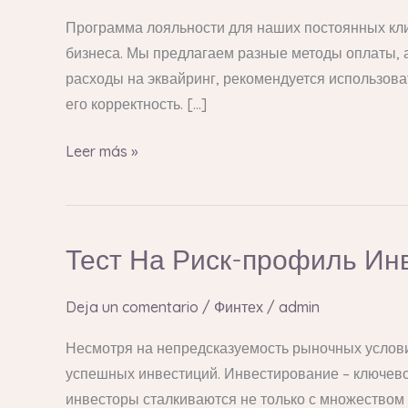
Для
Программа лояльности для наших постоянных кл
Бизнеса
бизнеса. Мы предлагаем разные методы оплаты,
расходы на эквайринг, рекомендуется использова
его корректность. […]
Leer más »
Тест На Риск-профиль Ин
Тест
На
Риск-
Deja un comentario
/
Финтех
/
admin
профиль
Несмотря на непредсказуемость рыночных условий
Инвестора
успешных инвестиций. Инвестирование – ключево
Пройти
инвесторы сталкиваются не только с множеством в
Онлайн