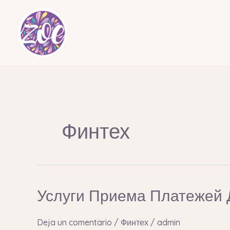
Ir
al
contenido
Финтех
Услуги Приема Платежей 
Услуги
Приема
Платежей
Deja un comentario
/
Финтех
/
admin