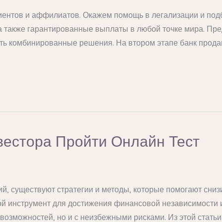
иентов и аффилиатов. Окажем помощь в легализации и под
 а также гарантированные выплаты в любой точке мира. П
ть комбинированные решения. На втором этапе банк прода
вестора Пройти Онлайн Тест
, существуют стратегии и методы, которые помогают снизи
й инструмент для достижения финансовой независимости и 
озможностей, но и с неизбежными рисками. Из этой статьи 