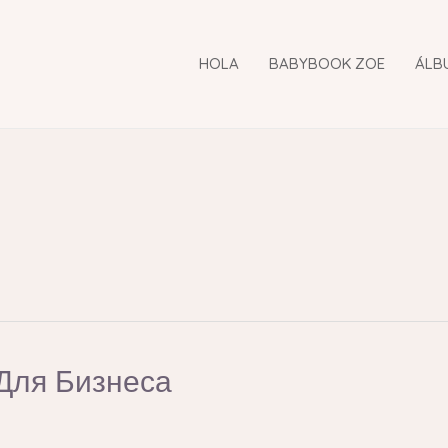
HOLA
BABYBOOK ZOE
ÁLB
Для Бизнеса