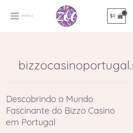
Ir
al
$
0
MENU
contenido
bizzocasinoportugal.
Descobrindo o Mundo
Descobrindo
o
Fascinante do Bizzo Casino
Mundo
Fascinante
em Portugal
do