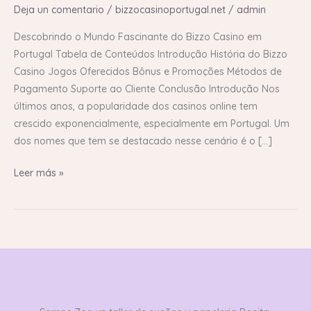
Bizzo
Deja un comentario
/
bizzocasinoportugal.net
/
admin
Casino
em
Descobrindo o Mundo Fascinante do Bizzo Casino em
Portugal
Portugal Tabela de Conteúdos Introdução História do Bizzo
Casino Jogos Oferecidos Bônus e Promoções Métodos de
Pagamento Suporte ao Cliente Conclusão Introdução Nos
últimos anos, a popularidade dos casinos online tem
crescido exponencialmente, especialmente em Portugal. Um
dos nomes que tem se destacado nesse cenário é o […]
Leer más »