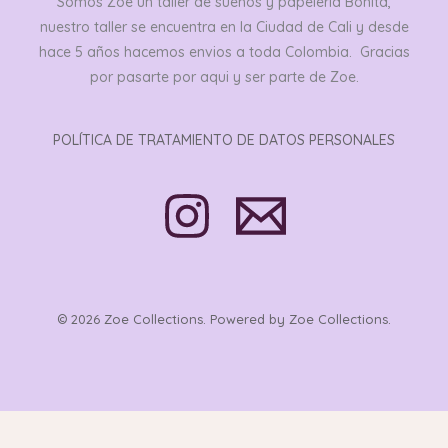
Somos Zoe un taller de sueños y papeleria Bonita,
nuestro taller se encuentra en la Ciudad de Cali y desde
hace 5 años hacemos envios a toda Colombia. Gracias
por pasarte por aqui y ser parte de Zoe.
POLÍTICA DE TRATAMIENTO DE DATOS PERSONALES
© 2026 Zoe Collections. Powered by Zoe Collections.