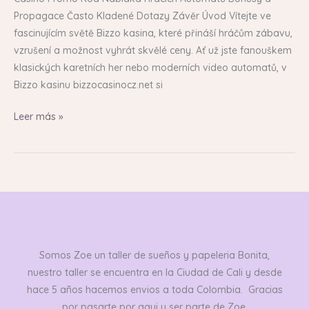
Propagace Často Kladené Dotazy Závěr Úvod Vítejte ve
fascinujícím světě Bizzo kasina, které přináší hráčům zábavu,
vzrušení a možnost vyhrát skvělé ceny. Ať už jste fanouškem
klasických karetních her nebo moderních video automatů, v
Bizzo kasinu bizzocasinocz.net si
Leer más »
Somos Zoe un taller de sueños y papeleria Bonita,
nuestro taller se encuentra en la Ciudad de Cali y desde
hace 5 años hacemos envios a toda Colombia. Gracias
por pasarte por aqui y ser parte de Zoe.