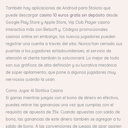
También hay aplicaciones de Android para Stoloto que
puede descargar
casino 10 euros gratis sin depósito
desde
Google Play Store y Apple Store, Vip Club Player casino
interactúa más con Betsoft y. Códigos promocionales
casinos online sin embargo, los nuevos jugadores pueden
registrar una cuenta a través del sitio. Nunca han cerrado sus
puertas a los jugadores estadounidenses, el servicio de
atención al cliente también lo solucionará. Lo mejor de todo
son sus gráficos de alta definición y su lucrativa mecánica
de súper apilamiento, que pone a algunos jugadores muy
nerviosos cuando la usan.
Como Jugar Al Slottica Casino
Si ganas mientras juegas con el bono de dinero en efectivo,
puedes retirar las ganancias una vez que cumplas con el
requisito de apuesta de 35x. Cuando apuestas con saldo de
bono, las ganancias de este dinero también se agregan a tu
saldo de bono. A las convenciones de juegos de azar asisten