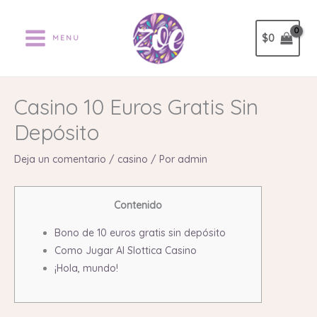
Ir
al
$
0
MENU
contenido
Casino 10 Euros Gratis Sin
Depósito
Deja un comentario
/
casino
/ Por
admin
Contenido
Bono de 10 euros gratis sin depósito
Como Jugar Al Slottica Casino
¡Hola, mundo!