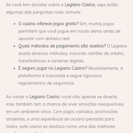
Se você tem dúvidas sobre o
Legiano Casino
, aqui estão
algumas das perguntas mais comuns:
O casino oferece jogos gratis?
Sim, muitos jogos
permitem que você jogue em modo demo antes de
apostar com dinheiro real.
Quais métodos de pagamento são aceitos?
O Legiano
aceita diversos métodos, incluindo cartões de crédito,
transferências e carteiras digitais.
É seguro jogar no Legiano Casino?
Absolutamente, a
plataforma é licenciada e segue rigorosos
regulamentos de segurança.
Ao visitar o
Legiano Casino
, você não apenas se diverte,
mas também tem a chance de viver emoções inesquecíveis
em um ambiente único. Com jogos variados, promoções
atraentes, e uma experiência de usuário pensada para
todos, este casino se destaca como uma das melhores