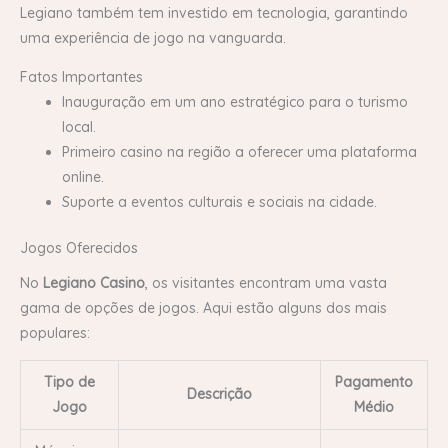
Legiano também tem investido em tecnologia, garantindo
uma experiência de jogo na vanguarda.
Fatos Importantes
Inauguração em um ano estratégico para o turismo
local.
Primeiro casino na região a oferecer uma plataforma
online.
Suporte a eventos culturais e sociais na cidade.
Jogos Oferecidos
No
Legiano Casino
, os visitantes encontram uma vasta
gama de opções de jogos. Aqui estão alguns dos mais
populares:
Tipo de
Pagamento
Descrição
Jogo
Médio