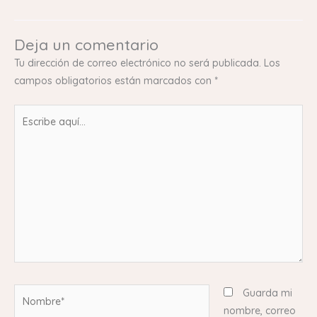
Deja un comentario
Tu dirección de correo electrónico no será publicada.
Los
campos obligatorios están marcados con
*
Escribe
aquí...
Nombre*
Guarda mi
nombre, correo