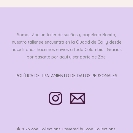
Somos Zoe un taller de sueños y papeleria Bonita,
nuestro taller se encuentra en la Ciudad de Cali y desde
hace 5 años hacemos envios a toda Colombia. Gracias
por pasarte por aqui y ser parte de Zoe.
POLÍTICA DE TRATAMIENTO DE DATOS PERSONALES
© 2026 Zoe Collections. Powered by Zoe Collections.