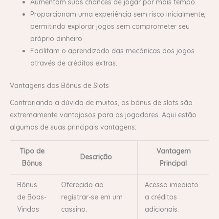
Aumentam suas chances de jogar por mais tempo.
Proporcionam uma experiência sem risco inicialmente,
permitindo explorar jogos sem comprometer seu
próprio dinheiro.
Facilitam o aprendizado das mecânicas dos jogos
através de créditos extras.
Vantagens dos Bônus de Slots
Contrariando a dúvida de muitos, os bônus de slots são
extremamente vantajosos para os jogadores. Aqui estão
algumas de suas principais vantagens:
Tipo de
Vantagem
Descrição
Bônus
Principal
Bônus
Oferecido ao
Acesso imediato
de Boas-
registrar-se em um
a créditos
Vindas
cassino.
adicionais.