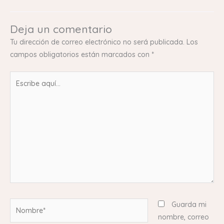
Deja un comentario
Tu dirección de correo electrónico no será publicada.
Los
campos obligatorios están marcados con
*
Escribe
aquí...
Nombre*
Guarda mi
nombre, correo