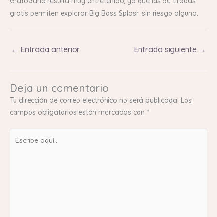
GratoGana resulta muy entretenido, ya que las 50 tiradas
gratis permiten explorar Big Bass Splash sin riesgo alguno.
←
Entrada anterior
Entrada siguiente
→
Deja un comentario
Tu dirección de correo electrónico no será publicada.
Los
campos obligatorios están marcados con
*
Escribe
aquí...