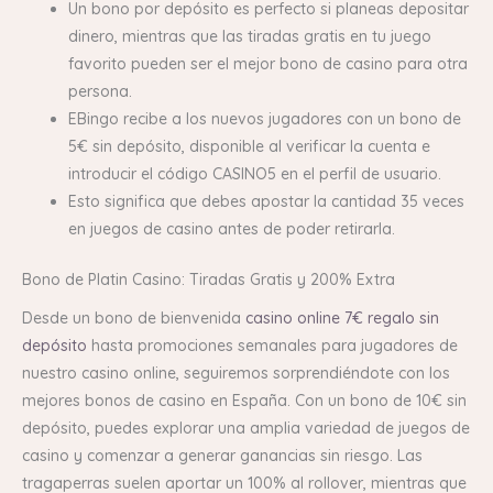
Un bono por depósito es perfecto si planeas depositar
dinero, mientras que las tiradas gratis en tu juego
favorito pueden ser el mejor bono de casino para otra
persona.
EBingo recibe a los nuevos jugadores con un bono de
5€ sin depósito, disponible al verificar la cuenta e
introducir el código CASINO5 en el perfil de usuario.
Esto significa que debes apostar la cantidad 35 veces
en juegos de casino antes de poder retirarla.
Bono de Platin Casino: Tiradas Gratis y 200% Extra
Desde un bono de bienvenida
casino online 7€ regalo sin
depósito
hasta promociones semanales para jugadores de
nuestro casino online, seguiremos sorprendiéndote con los
mejores bonos de casino en España. Con un bono de 10€ sin
depósito, puedes explorar una amplia variedad de juegos de
casino y comenzar a generar ganancias sin riesgo. Las
tragaperras suelen aportar un 100% al rollover, mientras que