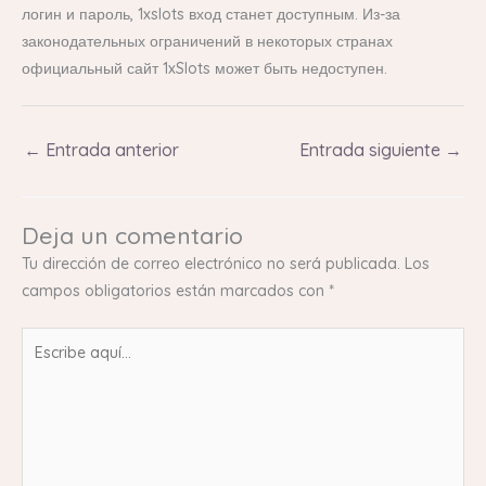
логин и пароль, 1xslots вход станет доступным. Из-за
законодательных ограничений в некоторых странах
официальный сайт 1xSlots может быть недоступен.
←
Entrada anterior
Entrada siguiente
→
Deja un comentario
Tu dirección de correo electrónico no será publicada.
Los
campos obligatorios están marcados con
*
Escribe
aquí...