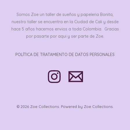
Somos Zoe un taller de sueños y papeleria Bonita,
nuestro taller se encuentra en la Ciudad de Cali y desde
hace 5 años hacemos envios a toda Colombia. Gracias
por pasarte por aqui y ser parte de Zoe.
POLÍTICA DE TRATAMIENTO DE DATOS PERSONALES
© 2026 Zoe Collections. Powered by Zoe Collections.