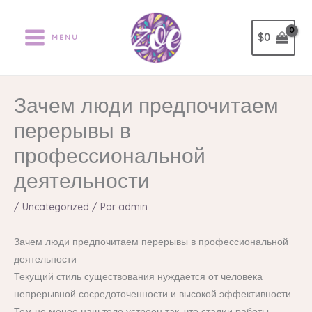
Ir
al
$
0
MENU
contenido
Зачем люди предпочитаем
перерывы в
профессиональной
деятельности
/
Uncategorized
/ Por
admin
Зачем люди предпочитаем перерывы в профессиональной
деятельности
Текущий стиль существования нуждается от человека
непрерывной сосредоточенности и высокой эффективности.
Тем не менее наш тело устроен так, что стадии работы