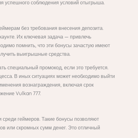
для успешного соблюдения условий отыгрыша.
еймерам без требования внесения депозита.
аунте. Их ключевая задача — привлечь
одимо помнить, что эти бонусы зачастую имеют
олучить выигрышные средства.
ть специальный промокод, если это требуется.
цесса. В иных ситуациях может необходимо выйти
рименения вознаграждения, включая срок
жение Vulkan 777.
 среди геймеров. Такие бонусы позволяют
ов или скромных сумм денег. Это отличный