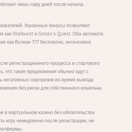
аботают лишь пару дней после начала.
зователей. Указанные бонусы позволяют
 как Starburst и Gonzo’s Quest. Оба автомата
е как Вулкан 777 бесплатно, интенсивно
сле регистрационного процесса и стартового
ь, что такие предложения обычно идут с
ть негативных сюрпризов во время вывода
ожения без риска для собственного кошелька.
е в виртуальном казино без обязательства
ать игру немедленно после регистрации, не
платформы.