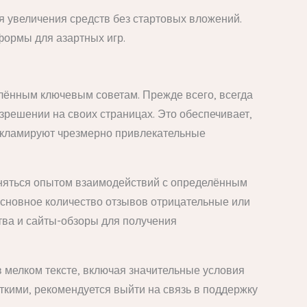
 увеличения средств без стартовых вложений.
формы для азартных игр.
лённым ключевым советам. Прежде всего, всегда
решении на своих страницах. Это обеспечивает,
екламируют чрезмерно привлекательные
еняться опытом взаимодействий с определённым
основное количество отзывов отрицательные или
ва и сайты-обзоры для получения
 мелком тексте, включая значительные условия
кими, рекомендуется выйти на связь в поддержку