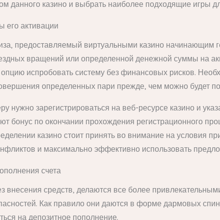
том данного казино и выбрать наиболее подходящие игры 
ы его активации
иза, предоставляемый виртуальными казино начинающим г
ездных вращений или определенной денежной суммы на акк
 опцию испробовать систему без финансовых рисков. Необх
совершения определенных пари прежде, чем можно будет п
у нужно зарегистрироваться на веб-ресурсе казино и указа
яют бонус по окончании прохождения регистрационного про
пределении казино стоит принять во внимание на условия п
онфликтов и максимально эффективно использовать предло
пополнения счета
 внесения средств, делаются все более привлекательными
пасностей. Как правило они даются в форме дармовых спин
иться на депозитное пополнение.