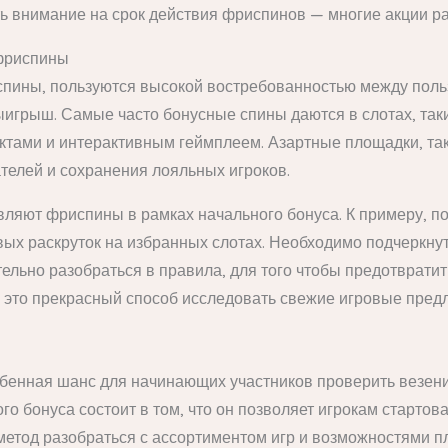
ть внимание на срок действия фриспинов — многие акции р
 фриспины
пины, пользуются высокой востребованностью между поль
игрыш. Самые часто бонусные спины даются в слотах, таких
ами и интерактивным геймплеем. Азартные площадки, таки
телей и сохранения лояльных игроков.
ляют фриспины в рамках начального бонуса. К примеру, по
ых раскруток на избранных слотах. Необходимо подчеркнут
льно разобраться в правила, для того чтобы предотврати
это прекрасный способ исследовать свежие игровые предл
обенная шанс для начинающих участников проверить везени
о бонуса состоит в том, что он позволяет игрокам стартов
 метод разобраться с ассортиментом игр и возможностями 