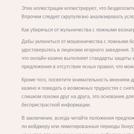
Этих иллюстрации иллюстрируют, что бездепозит
Впрочем следует скрупулезно анализировать усл
Как уберечься от жульничества с ложными возна
Дабы уклониться от мошенничества с ложными бо
удостоверьтесь в лицензию игорного заведения.
что онлайн-казино выполняет стандарты защиты
предложения в отсутствие ясных правил, что мож
Кроме того, посвятите внимательность мнениям 
казино и поведать о возможных трудностях с сн
слишком похожи друг на друга, это основание д
беспристрастной информации.
В заключение, всегда читайте положения предлож
по вейджеру или лимитированные периоды бонуса