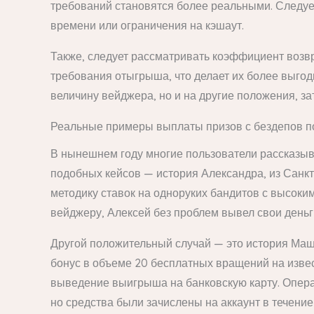
требований становятся более реальными. Следует
времени или ограничения на кэшаут.
Также, следует рассматривать коэффициент возв
требования отыгрыша, что делает их более выгод
величину вейджера, но и на другие положения, з
Реальные примеры выплаты призов с бездепов п
В нынешнем году многие пользователи рассказы
подобных кейсов — история Александра, из Санкт
методику ставок на одноруких бандитов с высоки
вейджеру, Алексей без проблем вывел свои деньги
Другой положительный случай — это история Маш
бонус в объеме 20 бесплатных вращений на извес
выведение выигрыша на банковскую карту. Опера
но средства были зачислены на аккаунт в течение