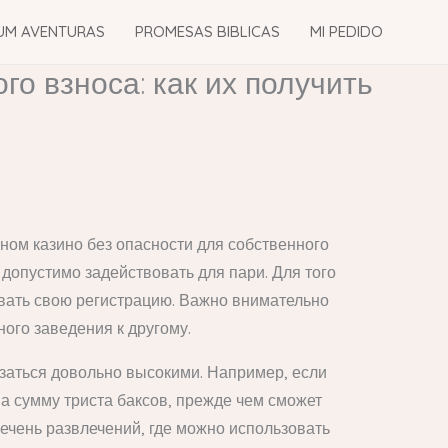
UM AVENTURAS
PROMESAS BIBLICAS
MI PEDIDO
о взноса: как их получить
ном казино без опасности для собственного
допустимо задействовать для пари. Для того
овать свою регистрацию. Важно внимательно
ого заведения к другому.
азаться довольно высокими. Например, если
на сумму триста баксов, прежде чем сможет
речень развлечений, где можно использовать