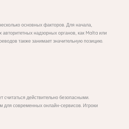
несколько основных факторов. Для начала,
 авторитетных надзорных органов, как Malta или
реводов также занимает значительную позицию.
т считаться действительно безопасными.
м для современных онлайн-сервисов. Игроки