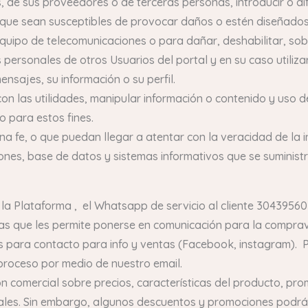
 de sus proveedores o de terceras personas, introducir o difu
 que sean susceptibles de provocar daños o estén diseñados pa
quipo de telecomunicaciones o para dañar, deshabilitar, sob
 personales de otros Usuarios del portal y en su caso utiliza
ensajes, su información o su perfil.
n las utilidades, manipular información o contenido y uso de
o para estos fines.
ena fe, o que puedan llegar a atentar con la veracidad de la
iones, base de datos y sistemas informativos que se suministr
 la Plataforma , el Whatsapp de servicio al cliente 304395603
s que les permite ponerse en comunicación para la comprav
les para contacto para info y ventas (Facebook, instagram). 
 proceso por medio de nuestro email.
n comercial sobre precios, características del producto, pro
ciales. Sin embargo, algunos descuentos y promociones podr