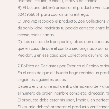
teléfono, celular, e email y motivo de cambio.
B) El Usuario deberá preparar el producto verific
3043956031 para coordinar la entrega.
C) Una vez recogido el producto, Zoe Collections 
disponibilidad, recibirás tu pedido correcto entre 
mensajerías usadas.
D). Los costos de transporte y otros que deban a
que en caso de que el cambio sea originado por un 
Pedido”, y en ese caso Zoe Collections asumirá los
7. Política de Reclamos por Error en el Pedido atrib
En el caso de que el Usuario haya recibido un prod
seguir los siguientes pasos:
Deberá enviar un email dentro de máximo de 7 días 
el número de orden, nombre completo, dirección, te
El producto debe estar sin usar, limpio y en perfec
El Usuario deberá preparar el producto verifican