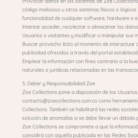
Provocar daños en los sistemas de Zoe Collections,
código malicioso u otros sistemas físicos o lógicos
funcionalidad de cualquier software, hardware o e
Intentar acceder, recolectar o almacenar los datos
Usuarios o visitantes y modificar o manipular sus m
Buscar provecho lícito al momento de interactuar co
publicidad ofrecidos a través del portal establecid
Emplear la información con fines contrario a la bu
naturales o jurídicas relacionadas en las transacc
3. Deber y Responsabilidad Zoe
Zoe Collections pone a disposición de los Usuarios
contacto@zoecollections.com.co como herramienta
Collections. También se habilitará las redes socia
solución de anomalías si se debe llevar un debido
Zoe Collections se compromete a que la informació
coincidirá con aquella publicada en las Redes So