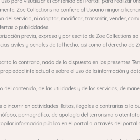
e uso para visualizar el contenido del Portal, para realizar 
amente. Zoe Collections no confiere al Usuario ninguna licenc
el servicio, ni adaptar, modificar, transmitir, vender, comun
fertas o publicidades.
rización previa, expresa y por escrito de Zoe Collections so 
ias civiles y penales de tal hecho, así como al derecho de Z
rita lo contrario, nada de lo dispuesto en los presentes Tér
propiedad intelectual o sobre el uso de la información y dat
el contenido, de las utilidades y de los servicios, de manera
os a incurrir en actividades ilícitas, ilegales o contrarias a la
nófobo, pornográfico, de apología del terrorismo o atentato
ilar información pública en el portal o a través del portal 