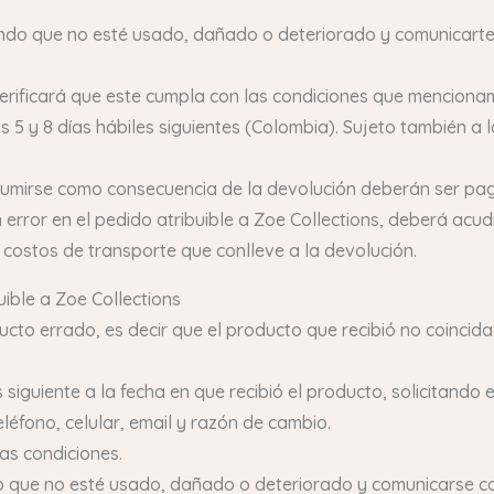
ando que no esté usado, dañado o deteriorado y comunicarte 
verificará que este cumpla con las condiciones que mencionam
los 5 y 8 días hábiles siguientes (Colombia). Sujeto también a
sumirse como consecuencia de la devolución deberán ser pag
error en el pedido atribuible a Zoe Collections, deberá acud
 costos de transporte que conlleve a la devolución.
uible a Zoe Collections
ucto errado, es decir que el producto que recibió no coincid
siguiente a la fecha en que recibió el producto, solicitando 
léfono, celular, email y razón de cambio.
tas condiciones.
do que no esté usado, dañado o deteriorado y comunicarse co