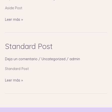
Post
Aside Post
Leer más »
Standard Post
Standard
Post
Deja un comentario
/
Uncategorized
/
admin
Standard Post
Leer más »