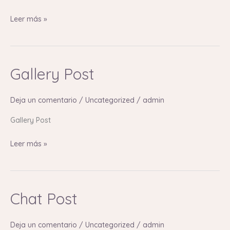
Leer más »
Gallery Post
Gallery
Post
Deja un comentario
/
Uncategorized
/
admin
Gallery Post
Leer más »
Chat Post
Chat
Post
Deja un comentario
/
Uncategorized
/
admin