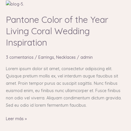
Pantone
Color
Pantone Color of the Year
of
the
Living Coral Wedding
Year
Inspiration
Living
Coral
Wedding
3 comentarios
/
Earrings
,
Necklaces
/
admin
Inspiration
Lorem ipsum dolor sit amet, consectetur adipiscing elit.
Quisque pretium mollis ex, vel interdum augue faucibus sit
amet. Proin tempor purus ac suscipit sagittis. Nunc finibus
euismod enim, eu finibus nunc ullamcorper et. Fusce finibus
non odio vel viverra. Aliquam condimentum dictum gravida.
Sed eu odio id lorem fermentum faucibus.
Leer más »