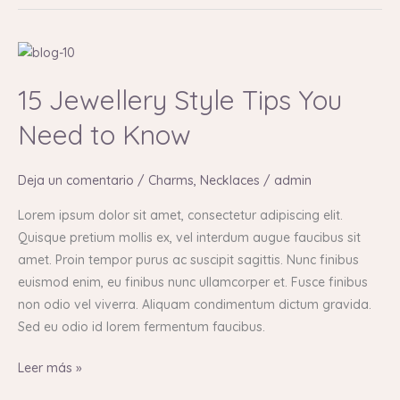
15
Jewellery
15 Jewellery Style Tips You
Style
Tips
Need to Know
You
Need
Deja un comentario
/
Charms
,
Necklaces
/
admin
to
Know
Lorem ipsum dolor sit amet, consectetur adipiscing elit.
Quisque pretium mollis ex, vel interdum augue faucibus sit
amet. Proin tempor purus ac suscipit sagittis. Nunc finibus
euismod enim, eu finibus nunc ullamcorper et. Fusce finibus
non odio vel viverra. Aliquam condimentum dictum gravida.
Sed eu odio id lorem fermentum faucibus.
Leer más »