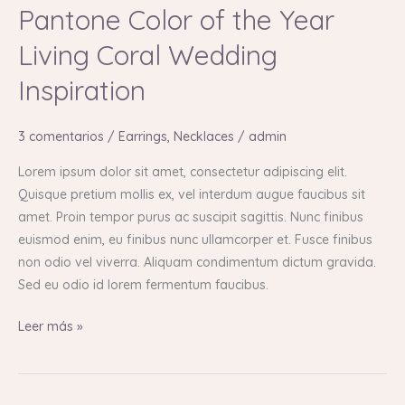
Pantone Color of the Year
of
the
Living Coral Wedding
Year
Inspiration
Living
Coral
Wedding
3 comentarios
/
Earrings
,
Necklaces
/
admin
Inspiration
Lorem ipsum dolor sit amet, consectetur adipiscing elit.
Quisque pretium mollis ex, vel interdum augue faucibus sit
amet. Proin tempor purus ac suscipit sagittis. Nunc finibus
euismod enim, eu finibus nunc ullamcorper et. Fusce finibus
non odio vel viverra. Aliquam condimentum dictum gravida.
Sed eu odio id lorem fermentum faucibus.
Leer más »