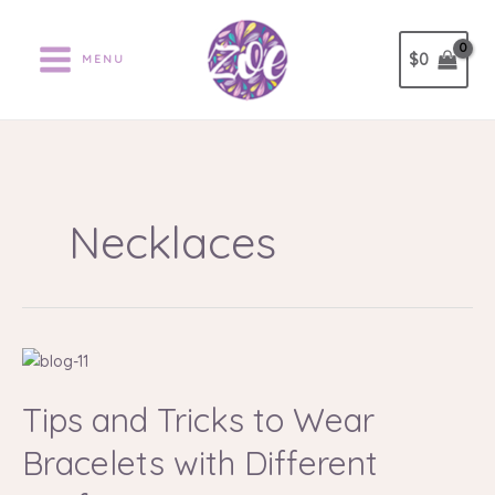
Ir
al
$
0
MENU
contenido
Necklaces
Tips
and
Tips and Tricks to Wear
Tricks
to
Bracelets with Different
Wear