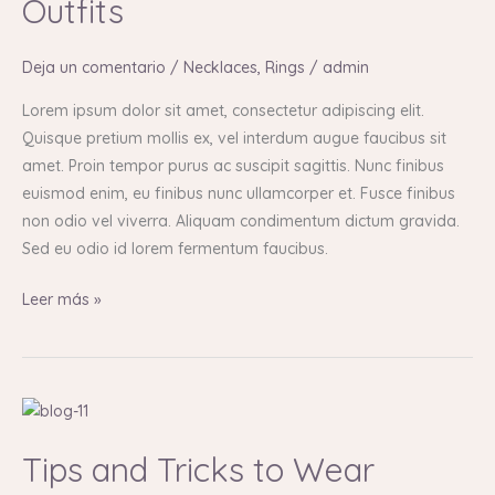
Outfits
Bracelets
with
Different
Deja un comentario
/
Necklaces
,
Rings
/
admin
Outfits
Lorem ipsum dolor sit amet, consectetur adipiscing elit.
Quisque pretium mollis ex, vel interdum augue faucibus sit
amet. Proin tempor purus ac suscipit sagittis. Nunc finibus
euismod enim, eu finibus nunc ullamcorper et. Fusce finibus
non odio vel viverra. Aliquam condimentum dictum gravida.
Sed eu odio id lorem fermentum faucibus.
Leer más »
Tips
and
Tips and Tricks to Wear
Tricks
to