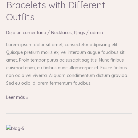
Bracelets with Different
Wear
Outfits
Bracelets
with
Different
Deja un comentario
/
Necklaces
,
Rings
/
admin
Outfits
Lorem ipsum dolor sit amet, consectetur adipiscing elit.
Quisque pretium mollis ex, vel interdum augue faucibus sit
amet. Proin tempor purus ac suscipit sagittis. Nunc finibus
euismod enim, eu finibus nunc ullamcorper et. Fusce finibus
non odio vel viverra. Aliquam condimentum dictum gravida.
Sed eu odio id lorem fermentum faucibus.
Leer más »
Pantone
Color