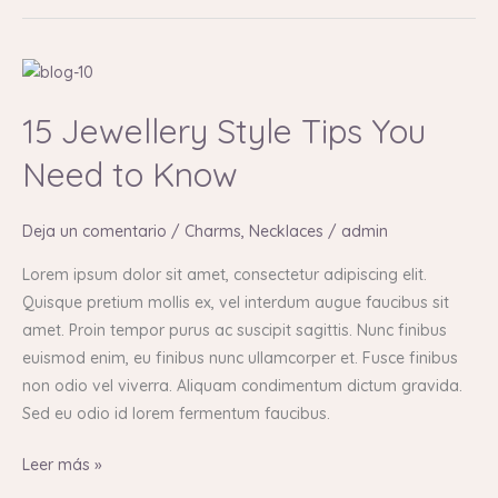
15
Jewellery
15 Jewellery Style Tips You
Style
Tips
Need to Know
You
Need
Deja un comentario
/
Charms
,
Necklaces
/
admin
to
Know
Lorem ipsum dolor sit amet, consectetur adipiscing elit.
Quisque pretium mollis ex, vel interdum augue faucibus sit
amet. Proin tempor purus ac suscipit sagittis. Nunc finibus
euismod enim, eu finibus nunc ullamcorper et. Fusce finibus
non odio vel viverra. Aliquam condimentum dictum gravida.
Sed eu odio id lorem fermentum faucibus.
Leer más »