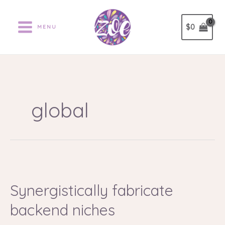
Ir
al
$
0
MENU
contenido
global
Synergistically
fabricate
Synergistically fabricate
backend
niches
backend niches